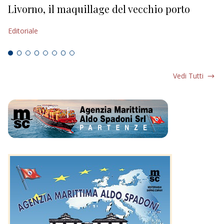
Livorno, il maquillage del vecchio porto
L
s
Editoriale
Ed
Vedi Tutti