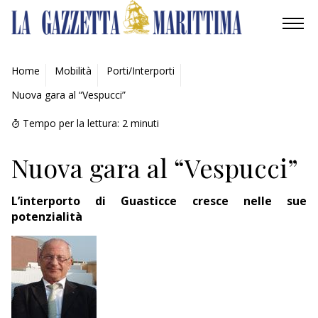
AMBIENTE
Home
Mobilità
Porti/Interporti
Nuova gara al “Vespucci”
MOBILITÀ
Tempo per la lettura:
2
minuti
INDUSTRIA
Nuova gara al “Vespucci”
RICERCA
L’interporto di Guasticce cresce nelle sue
ECONOMIA
potenzialità
TURISMO
CULTURA
NAUTICA