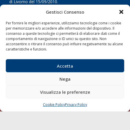
di Livorno del 15/09/2010.
Gestisci Consenso
LINK
Per fornire le migliori esperienze, utilizziamo tecnologie come i cookie
Shipping
per memorizzare e/o accedere alle informazioni del dispositivo. Il
consenso a queste tecnologie ci permetterà di elaborare dati come il
Porti/Interporti
comportamento di navigazione o ID unici su questo sito. Non
acconsentire o ritirare il consenso può influire negativamente su alcune
Trasporti
caratteristiche e funzioni.
Varie
Sostenibilità
Accetta
Compagnie di Navigazione
Nega
Blue economy
Diporto
Visualizza le preferenze
Chi siamo
Cookie Policy
Privacy Policy
Contatti
CHIAMA
SCRIVI
SEGUI