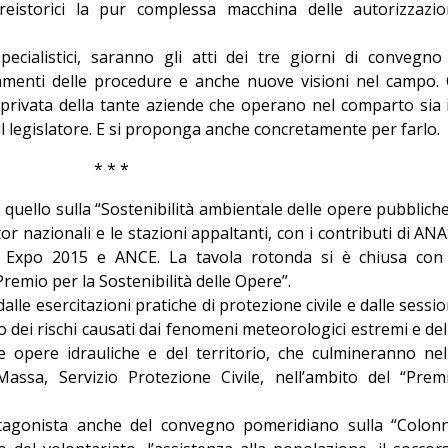
istorici la pur complessa macchina delle autorizzazio
ecialistici, saranno gli atti dei tre giorni di convegno
namenti delle procedure e anche nuove visioni nel campo. 
a privata della tante aziende che operano nel comparto sia 
il legislatore. E si proponga anche concretamente per farlo.
* * *
a quello sulla “Sostenibilità ambientale delle opere pubbliche
or nazionali e le stazioni appaltanti, con i contributi di ANA
a, Expo 2015 e ANCE. La tavola rotonda si è chiusa con 
remio per la Sostenibilità delle Opere”.
alle esercitazioni pratiche di protezione civile e dalle sessio
lo dei rischi causati dai fenomeni meteorologici estremi e del
 opere idrauliche e del territorio, che culmineranno nel
ssa, Servizio Protezione Civile, nell’ambito del “Prem
otagonista anche del convegno pomeridiano sulla “Colon