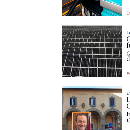
E
L
C
f
G
d
E
L
D
C
I
1