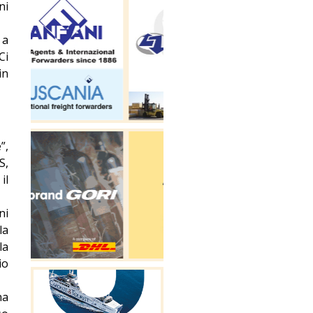
ni
 a
Ci
in
”,
S,
il
ni
la
la
io
na