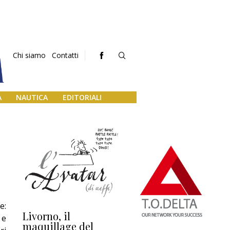
Chi siamo
Contatti
A
NAUTICA
EDITORIALI
e:
Livorno, il
L’uscita di scena di
Da
 e
maquillage del
Marilli e il mosaico
gu