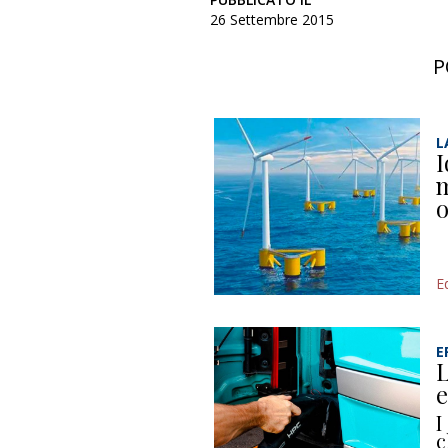
26 Settembre 2015
P
L
I
m
o
Ed
E
L
e
I
c