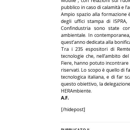
Mobile”, con relazioni sul ruol
pubblico in caso di calamità e l’
Ampio spazio alla formazione è
degli uffici stampa di ISPRA, 
Confindustria sono state con
ambientale. In contemporanea,
quest’anno dedicata alla bonifica
Tra i 235 espositori di Remte
tecnologie che, nell’ambito d
Fiere, hanno potuto incontrare i
riservati. Lo scopo è quello di 
tecnologica italiana, e di far 
questo obiettivo, la delegazione
HERAmbiente.
A.F.
[/hidepost]
PUBBLICATO IL