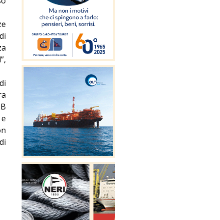
so
ze
di
za
”,
di
ra
2B
 e
on
di