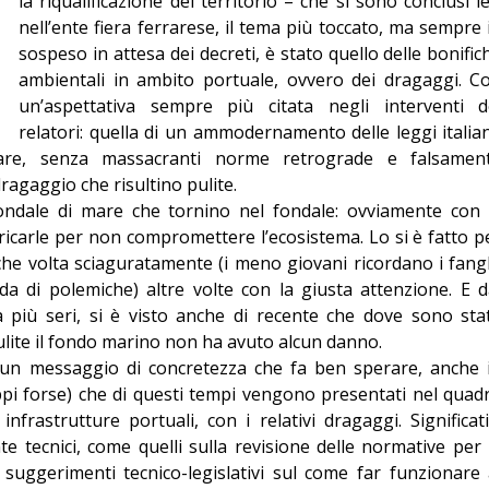
la riqualificazione del territorio – che si sono conclusi ie
Editoriale
nell’ente fiera ferrarese, il tema più toccato, ma sempre 
sospeso in attesa dei decreti, è stato quello delle bonific
ambientali in ambito portuale, ovvero dei dragaggi. C
.
un’aspettativa sempre più citata negli interventi d
relatori: quella di un ammodernamento delle leggi italia
are, senza massacranti norme retrograde e falsamen
dragaggio che risultino pulite.
ondale di mare che tornino nel fondale: ovviamente con 
icarle per non compromettere l’ecosistema. Lo si è fatto p
che volta sciaguratamente (i meno giovani ricordano i fang
da di polemiche) altre volte con la giusta attenzione. E d
erca più seri, si è visto anche di recente che dove sono sta
ulite il fondo marino non ha avuto alcun danno.
n messaggio di concretezza che fa ben sperare, anche 
oppi forse) che di questi tempi vengono presentati nel quad
infrastrutture portuali, con i relativi dragaggi. Significati
te tecnici, come quelli sulla revisione delle normative per 
i suggerimenti tecnico-legislativi sul come far funzionare 