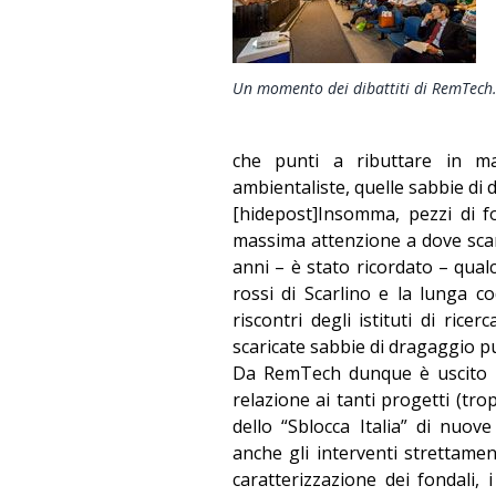
Un momento dei dibattiti di RemTech
che punti a ributtare in m
ambientaliste, quelle sabbie di 
[hidepost]Insomma, pezzi di f
massima attenzione a dove scar
anni – è stato ricordato – qual
rossi di Scarlino e la lunga co
riscontri degli istituti di ric
scaricate sabbie di dragaggio p
Da RemTech dunque è uscito u
relazione ai tanti progetti (tr
dello “Sblocca Italia” di nuove 
anche gli interventi strettamen
caratterizzazione dei fondali, 