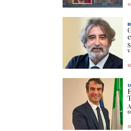
I
B
G
e
S
v
B
S
E
T
A
o
B