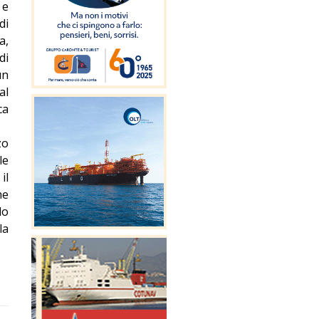
 e
di
a,
di
un
al
ca
zo
le
il
he
do
la