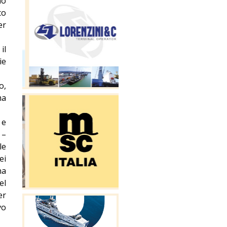
no
co
er
il
ie
o,
ma
 e
 –
le
ei
na
el
er
vo