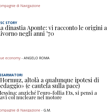
ompagnie di Navigazione
SC STORY
a dinastia Aponte: vi racconto le origini a
ivorno negli anni ’70
lue economy
- ANGELO ROMA
SSARMATORI
Hormuz, altolà a qualunque ipotesi di
edaggio» (e cautela sulla pace)
essina: anziché l’euro-follia Ets, si pensi a
avi col nucleare nel motore
ompagnie di Navigazione
- G.M.