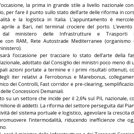
’occasione, la prima in grande stile a livello nazionale con 
Editoriale
o, per fare il punto sullo stato dell’arte delle riforma in cor
alità e la logistica in Italia. L’appuntamento è mercole
aprile a Bari, nel terminal crociere del porto. L’evento
 dal ministero delle Infrastrutture e Trasporti 
one con RAM, Rete Autostrade Mediterranee (organismo 
inistero).
arà l’occasione per tracciare lo stato dell’arte della fa
Nazionale, adottato dal Consiglio dei ministri poco meno di 
ali azioni portate a termine e i primi risultati ottenuti, c
egli iter relativi a Ferrobonus e Marebonus, collegamen
nico dei Controlli, Fast corridor e pre-clearing, semplificazio
delle Concessioni Demaniali.
to su un settore che incide per il 2,6% sul PIL nazionale, c
milione di addetti. La riforma del settore perseguita dal Pia
vità del sistema portuale e logistico, agevolare la crescita d
promuovere l’intermodalità, riducendo inefficienze che og
nno.