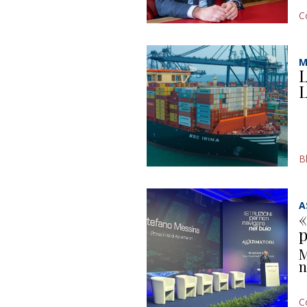
C
M
L
L
B
A
«
p
M
n
C