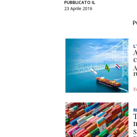
PUBBLICATO IL
23 Aprile 2016
P
L
A
c
A
r
E
R
T
n
S