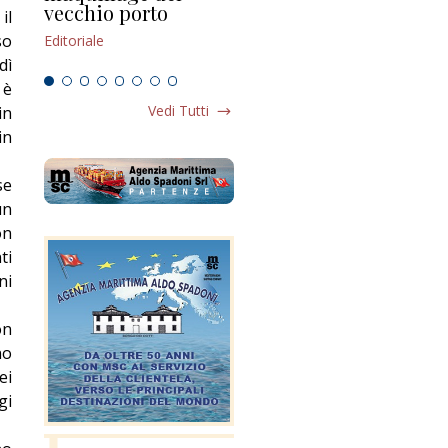
vecchio porto
scompaginato
il
Edi
so
Editoriale
Editoriale
dì
 è
Vedi Tutti
in
in
se
un
on
ti
ni
on
no
ei
gi