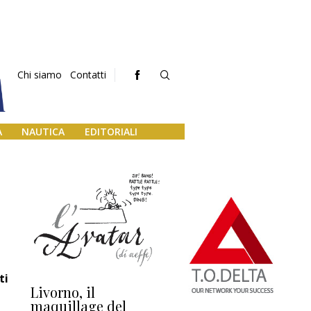
Chi siamo
Contatti
A
NAUTICA
EDITORIALI
ti
Livorno, il
L’uscita di scena di
Da
maquillage del
Marilli e il mosaico
gu