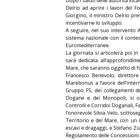
Dopo i saluti delle autorità loca
Delrio ad aprire i lavori del F
Giorgino, il ministro Delrio pre
incentivarne lo sviluppo.
A seguire, nel suo intervento 
sistema nazionale con il cont
Euromediterranee.
La giornata si articolerà poi i
sarà dedicata all’approfondim
Mare, che saranno oggetto di focu
Francesco Benevolo, direttore
Marebonus a favore dell’interm
Gruppo FS, dei collegamenti del
Dogane e dei Monopoli, si oc
Controlli e Corridoi Doganali, F
l’onorevole Silvia Velo, sottose
Territorio e del Mare, con un i
escavi e dragaggi, e Stefano Zun
Regolamento delle Concessioni 