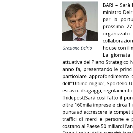
BARI – Sarà l
ministro Delri
per la portu
prossimo 27 
organizzato
collaborazi
house con il m
Graziano Delrio
La giornata s
attuativa del Piano Strategico 
anno fa, presentando le princip
particolare approfondimento d
dell’“Ultimo miglio”, Sportello U
escavi e dragaggi, regolamento 
[hidepost]Sarà così fatto il pun
oltre 160mila imprese e circa 1 
punta ad accrescere la competiti
traffici di merci e persone e 
costano al Paese 50 miliardi l’a