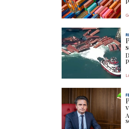
p
G
R
P
s
D
p
L
F
P
v
A
s