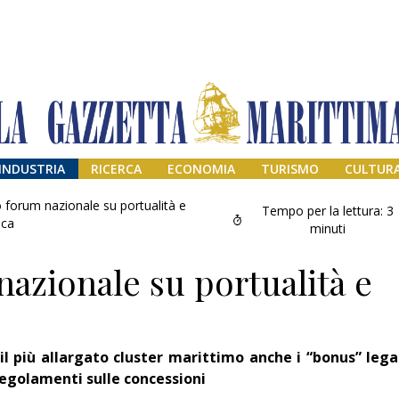
INDUSTRIA
RICERCA
ECONOMIA
TURISMO
CULTUR
 forum nazionale su portualità e
Tempo per la lettura:
3
ica
minuti
azionale su portualità e
il più allargato cluster marittimo anche i “bonus” lega
Addio amico
regolamenti sulle concessioni
Giorgio