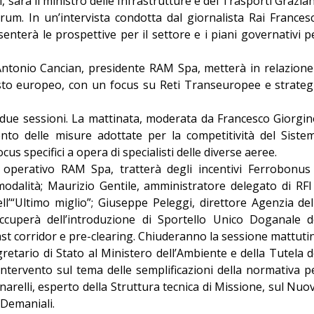
li, sarà il ministro delle Infrastrutture e dei Trasporti Grazia
orum. In un’intervista condotta dal giornalista Rai Frances
senterà le prospettive per il settore e i piani governativi p
Antonio Cancian, presidente RAM Spa, metterà in relazione 
esto europeo, con un focus su Reti Transeuropee e strateg
n due sessioni. La mattinata, moderata da Francesco Giorgin
ento delle misure adottate per la competitività del Siste
s specifici a opera di specialisti delle diverse aeree.
 operativo RAM Spa, tratterà degli incentivi Ferrobonus
odalità; Maurizio Gentile, amministratore delegato di RFI
l’“Ultimo miglio”; Giuseppe Peleggi, direttore Agenzia del
cuperà dell’introduzione di Sportello Unico Doganale d
ast corridor e pre-clearing. Chiuderanno la sessione mattuti
gretario di Stato al Ministero dell’Ambiente e della Tutela d
ntervento sul tema delle semplificazioni della normativa p
arelli, esperto della Struttura tecnica di Missione, sul Nuo
Demaniali.