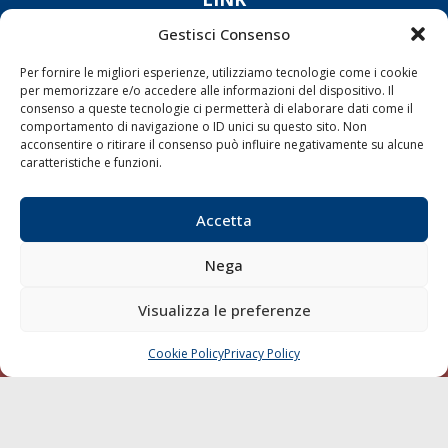
Gestisci Consenso
Shipping
Per fornire le migliori esperienze, utilizziamo tecnologie come i cookie
Porti/Interporti
per memorizzare e/o accedere alle informazioni del dispositivo. Il
Trasporti
consenso a queste tecnologie ci permetterà di elaborare dati come il
comportamento di navigazione o ID unici su questo sito. Non
Varie
acconsentire o ritirare il consenso può influire negativamente su alcune
caratteristiche e funzioni.
Sostenibilità
Compagnie di Navigazione
Accetta
Blue economy
Diporto
Nega
Chi siamo
Visualizza le preferenze
Contatti
Cookie Policy
Privacy Policy
CHIAMA
SCRIVI
SEGUI