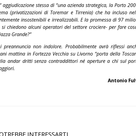
l’ aggiudicazione stessa di “una azienda strategica, la Porto 200
ema (privatizzazioni di Toremar e Tirrenia) che ha incluso nel
temente insostenibili e irrealizzabili. E la promessa di 97 milio
– si chiedono alcuni operatori del settore crociere- per fare cos
piazza Grande?”
si preannuncia non indolore. Probabilmente avrà riflessi anc
ni mattina in Fortezza Vecchia su Livorno “porta della Tosca
glia andar dritti senza contraddittori né aperture a chi sul por
ggiori.
Antonio Ful
OTREBBE INTERESSARTI