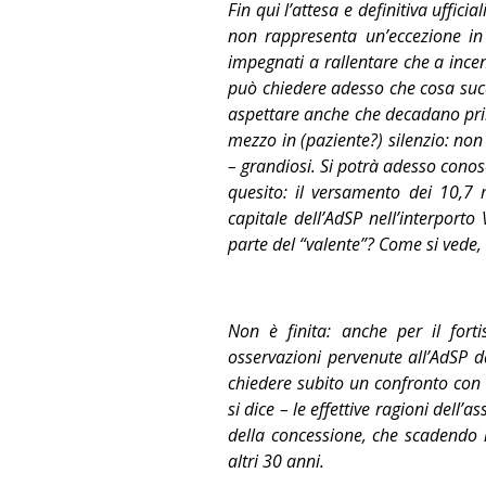
Fin qui l’attesa e definitiva uffic
non rappresenta un’eccezione in
impegnati a rallentare che a incent
può chiedere adesso che cosa succe
aspettare anche che decadano prim
mezzo in (paziente?) silenzio: no
– grandiosi. Si potrà adesso conosc
quesito: il versamento dei 10,7 m
capitale dell’AdSP nell’interport
parte del “valente”? Come si vede, 
Non è finita: anche per il forti
osservazioni pervenute all’AdSP da
chiedere subito un confronto con 
si dice – le effettive ragioni dell
della concessione, che scadendo n
altri 30 anni.