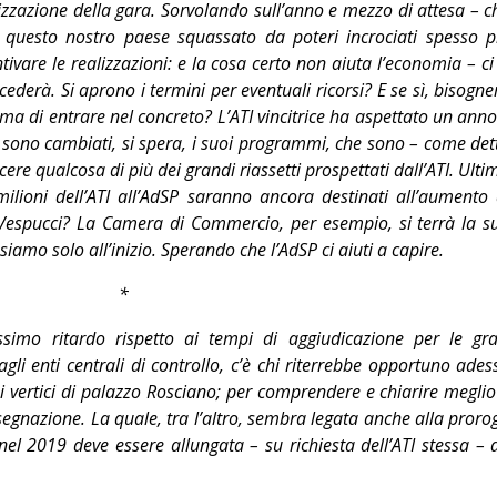
ializzazione della gara. Sorvolando sull’anno e mezzo di attesa – c
 questo nostro paese squassato da poteri incrociati spesso p
ivare le realizzazioni: e la cosa certo non aiuta l’economia – ci 
derà. Si aprono i termini per eventuali ricorsi? E se sì, bisogne
a di entrare nel concreto? L’ATI vincitrice ha aspettato un anno
n sono cambiati, si spera, i suoi programmi, che sono – come det
ere qualcosa di più dei grandi riassetti prospettati dall’ATI. Ulti
ilioni dell’ATI all’AdSP saranno ancora destinati all’aumento 
o Vespucci? La Camera di Commercio, per esempio, si terrà la s
siamo solo all’inizio. Sperando che l’AdSP ci aiuti a capire.
*
ssimo ritardo rispetto ai tempi di aggiudicazione per le gra
gli enti centrali di controllo, c’è chi riterrebbe opportuno ades
i vertici di palazzo Rosciano; per comprendere e chiarire meglio
’assegnazione. La quale, tra l’altro, sembra legata anche alla proro
el 2019 deve essere allungata – su richiesta dell’ATI stessa – 