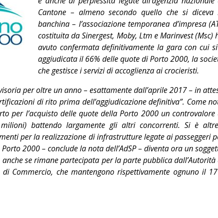
e anche di perplessità legate all’agenzia nazionale 
Editoriale
Cantone – almeno secondo quello che si diceva 
banchina – l’associazione temporanea d’impresa (AT
costituita da Sinergest, Moby, Ltm e Marinvest (Msc) 
avuto confermata definitivamente la gara con cui si
aggiudicata il 66% delle quote di Porto 2000, la socie
che gestisce i servizi di accoglienza ai crocieristi.
isoria per oltre un anno – esattamente dall’aprile 2017 – in atte
ertificazioni di rito prima dell’aggiudicazione definitiva”. Come no
rto per l’acquisto delle quote della Porto 2000 un controvalore 
ilioni) battendo largamente gli altri concorrenti. Si è altre
enti per la realizzazione di infrastrutture legate ai passeggeri p
La Porto 2000 – conclude la nota dell’AdSP – diventa ora un sogget
, anche se rimane partecipata per la parte pubblica dall’Autorità 
a di Commercio, che mantengono rispettivamente ognuno il 1