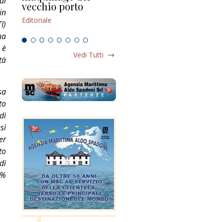
di
vecchio porto
scompaginato
Edi
in
Editoriale
Editoriale
I)
ha
 è
Vedi Tutti
tà
sa
to
di
sì
er
to
di
7%