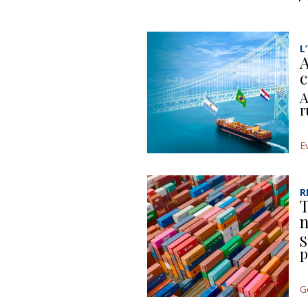
L
A
c
A
r
E
R
T
n
S
p
G