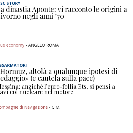
SC STORY
a dinastia Aponte: vi racconto le origini a
ivorno negli anni ’70
lue economy
- ANGELO ROMA
SSARMATORI
Hormuz, altolà a qualunque ipotesi di
edaggio» (e cautela sulla pace)
essina: anziché l’euro-follia Ets, si pensi a
avi col nucleare nel motore
ompagnie di Navigazione
- G.M.