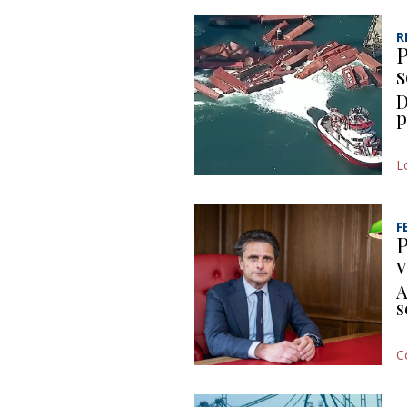
R
P
s
D
p
L
F
P
v
A
s
C