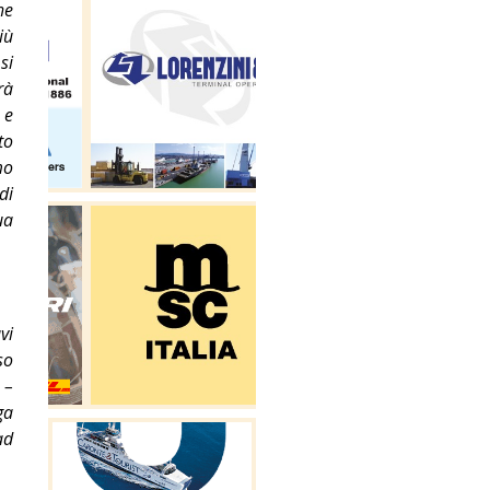
he
iù
si
rà
 e
to
mo
di
ua
vi
so
 –
ga
ad