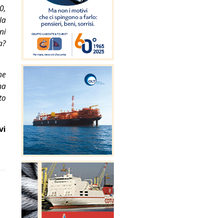
0,
la
ni
a?
he
na
to
vi