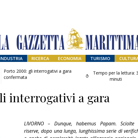
INDUSTRIA
RICERCA
ECONOMIA
TURISMO
CULTUR
Porto 2000: gli interrogativi a gara
Tempo per la lettura:
confermata
minuti
i interrogativi a gara
LIVORNO – Dunque, habemus Papam. Sciolte 
Addio amico
riserve, dopo una lunga, lunghissima serie di verific
Giorgio