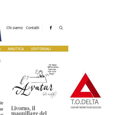
Chi siamo
Contatti
A
NAUTICA
EDITORIALI
3
le
Livorno, il
L’uscita di scena di
Da
he
maquillage del
Marilli e il mosaico
gu