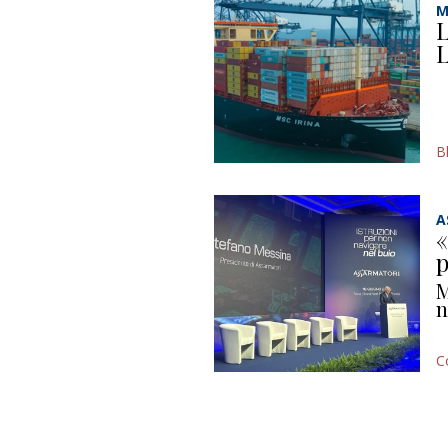
M
L
L
B
A
«
p
M
n
C