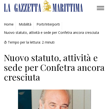
AMBIENTE
Home
Mobilità
Porti/Interporti
Nuovo statuto, attività e sede per Confetra ancora cresciuta
MOBILITÀ
Tempo per la lettura:
2
minuti
INDUSTRIA
Nuovo statuto, attività e
RICERCA
sede per Confetra ancora
ECONOMIA
cresciuta
TURISMO
CULTURA
NAUTICA