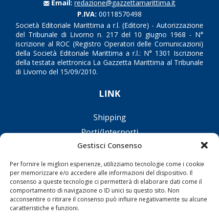
Email:
redazione@gazzettamarittima.it
P.IVA:
00118570498
Società Editoriale Marittima a r.l. (Editore) - Autorizzazione
del Tribunale di Livorno n. 217 del 10 giugno 1968 - N°
iscrizione al ROC (Registro Operatori delle Comunicazioni)
della Società Editoriale Marittima a r.l.: N° 1301 Iscrizione
della testata elettronica La Gazzetta Marittima al Tribunale
di Livorno del 15/09/2010.
LINK
Shipping
Porti/Interporti
Gestisci Consenso
Trasporti
Varie
Per fornire le migliori esperienze, utilizziamo tecnologie come i cookie
per memorizzare e/o accedere alle informazioni del dispositivo. Il
Sostenibilità
consenso a queste tecnologie ci permetterà di elaborare dati come il
Compagnie di Navigazione
comportamento di navigazione o ID unici su questo sito. Non
acconsentire o ritirare il consenso può influire negativamente su alcune
Blue economy
caratteristiche e funzioni.