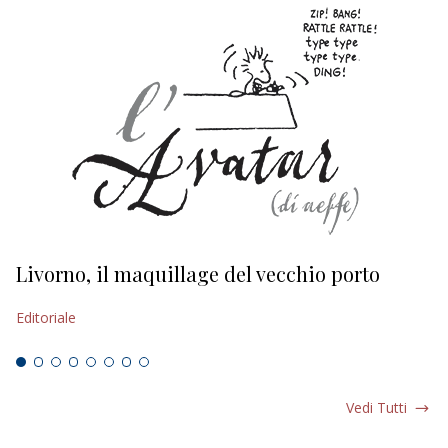
Livorno, il maquillage del vecchio porto
L
s
Editoriale
Ed
Vedi Tutti