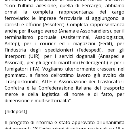
“Con l’ultima adesione, quella di Fercargo, abbiamo
ormai la completa rappresentanza del cargo
ferroviario: le imprese ferroviarie si aggiungono a
carristi e officine (Assoferr). Completa rappresentanza
anche per il cargo aereo (Anama e Assohandlers), per il
terminalismo portuale (Assiterminal, Assologistica,
Antep), per i courier ed i magazzini (Fedit), per
l’industria degli spedizionieri (Fedespedi), per gli
interporti (UIR), per i servizi doganali (Anasped e
Assocad), per gli agenti marittimi (Federagenti) e per i
fumigatori (IFA). Vogliamo ulteriormente crescere nel
gommato, a fianco dell’ottimo lavoro già svolto da
Trasportounito, AITE e Associazione dei Traslocatori.
Confetra è la Confederazione italiana del trasporto
merce e della logistica: di nome e di fatto, per
dimensione e multisettorialità”.
[hidepost]
Il progetto di riforma è stato approvato all’unanimità
dei presenti: 18 Federazioni di settore nazionali su 18 e