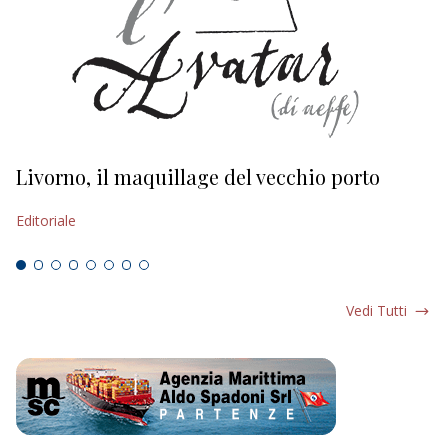
Livorno, il maquillage del vecchio porto
L
s
Editoriale
Ed
Vedi Tutti