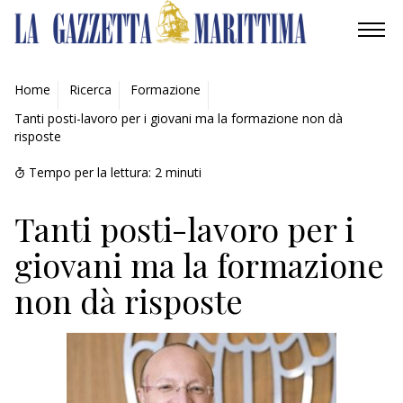
AMBIENTE
Home
Ricerca
Formazione
Tanti posti-lavoro per i giovani ma la formazione non dà
MOBILITÀ
risposte
INDUSTRIA
Tempo per la lettura:
2
minuti
RICERCA
Tanti posti-lavoro per i
giovani ma la formazione
ECONOMIA
non dà risposte
TURISMO
CULTURA
NAUTICA