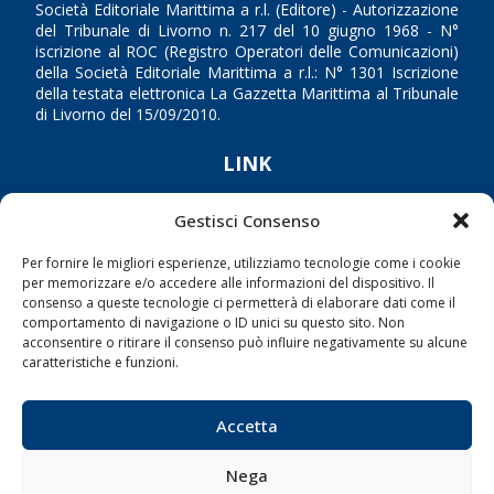
Società Editoriale Marittima a r.l. (Editore) - Autorizzazione
del Tribunale di Livorno n. 217 del 10 giugno 1968 - N°
iscrizione al ROC (Registro Operatori delle Comunicazioni)
della Società Editoriale Marittima a r.l.: N° 1301 Iscrizione
della testata elettronica La Gazzetta Marittima al Tribunale
di Livorno del 15/09/2010.
LINK
Shipping
Gestisci Consenso
Porti/Interporti
Per fornire le migliori esperienze, utilizziamo tecnologie come i cookie
Trasporti
per memorizzare e/o accedere alle informazioni del dispositivo. Il
consenso a queste tecnologie ci permetterà di elaborare dati come il
Varie
comportamento di navigazione o ID unici su questo sito. Non
acconsentire o ritirare il consenso può influire negativamente su alcune
Sostenibilità
caratteristiche e funzioni.
Compagnie di Navigazione
Blue economy
Accetta
Diporto
Nega
Chi siamo