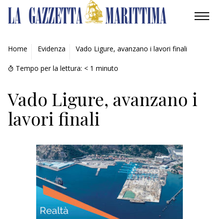
AMBIENTE
Home
Evidenza
Vado Ligure, avanzano i lavori finali
MOBILITÀ
Tempo per la lettura:
< 1
minuto
INDUSTRIA
Vado Ligure, avanzano i
lavori finali
RICERCA
ECONOMIA
TURISMO
CULTURA
NAUTICA