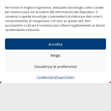
LINK
Per fornire le migliori esperienze, utilizziamo tecnologie come i cookie
per memorizzare e/o accedere alle informazioni del dispositivo. Il
Shipping
consenso a queste tecnologie ci permetterà di elaborare dati come il
Porti/Interporti
comportamento di navigazione o ID unici su questo sito. Non
acconsentire o ritirare il consenso può influire negativamente su alcune
Trasporti
caratteristiche e funzioni.
Varie
Sostenibilità
Accetta
Compagnie di Navigazione
Nega
Blue economy
Diporto
Visualizza le preferenze
Chi siamo
Cookie Policy
Privacy Policy
CHIAMA
SCRIVI
Contatti
SEGUI