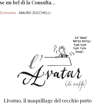
se un bel dì la Consulta…
Economia
- MAURO ZUCCHELLI
Livorno, il maquillage del vecchio porto
L
s