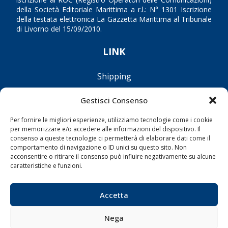
della Società Editoriale Marittima a r.l.: N° 1301 Iscrizione
della testata elettronica La Gazzetta Marittima al Tribunale
di Livorno del 15/09/2010.
LINK
Shipping
Porti/Interporti
Gestisci Consenso
Trasporti
Per fornire le migliori esperienze, utilizziamo tecnologie come i cookie
Varie
per memorizzare e/o accedere alle informazioni del dispositivo. Il
Sostenibilità
consenso a queste tecnologie ci permetterà di elaborare dati come il
comportamento di navigazione o ID unici su questo sito. Non
Compagnie di Navigazione
acconsentire o ritirare il consenso può influire negativamente su alcune
caratteristiche e funzioni.
Blue economy
Diporto
Accetta
Chi siamo
Contatti
Nega