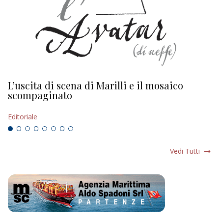
L’uscita di scena di Marilli e il mosaico
D
scompaginato
Ed
Editoriale
Vedi Tutti