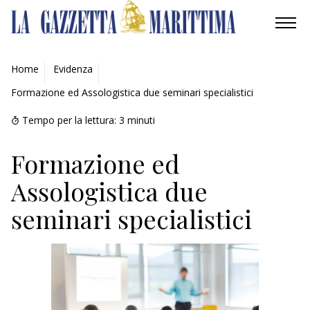
AMBIENTE
Home
Evidenza
Formazione ed Assologistica due seminari specialistici
MOBILITÀ
Tempo per la lettura:
3
minuti
INDUSTRIA
Formazione ed
RICERCA
Assologistica due
ECONOMIA
seminari specialistici
TURISMO
CULTURA
NAUTICA