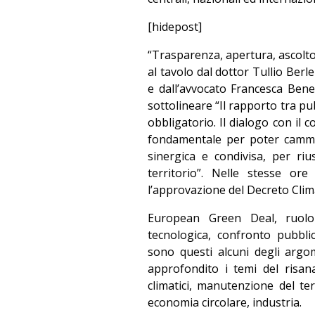
[hidepost]
“Trasparenza, apertura, ascolto
al tavolo dal dottor Tullio Berl
e dall’avvocato Francesca Ben
sottolineare “Il rapporto tra p
obbligatorio. Il dialogo con il
fondamentale per poter cammin
sinergica e condivisa, per riu
territorio”. Nelle stesse o
l’approvazione del Decreto Clim
European Green Deal, ruolo 
tecnologica, confronto pubblic
sono questi alcuni degli argo
approfondito i temi del risan
climatici, manutenzione del ter
economia circolare, industria.