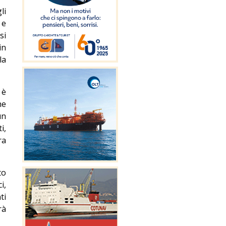
li
 e
si
in
la
 è
he
un
i,
ra
to
i,
ti
rà