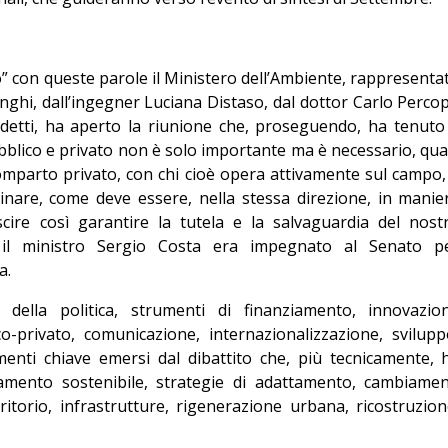
” con queste parole il Ministero dell’Ambiente, rappresenta
enghi, dall’ingegner Luciana Distaso, dal dottor Carlo Perco
edetti, ha aperto la riunione che, proseguendo, ha tenuto
ubblico e privato non è solo importante ma è necessario, qua
 comparto privato, con chi cioè opera attivamente sul campo,
are, come deve essere, nella stessa direzione, in manie
scire così garantire la tutela e la salvaguardia del nost
re il ministro Sergio Costa era impegnato al Senato p
a.
della politica, strumenti di finanziamento, innovazio
o-privato, comunicazione, internazionalizzazione, svilupp
menti chiave emersi dal dibattito che, più tecnicamente, 
amento sostenibile, strategie di adattamento, cambiamen
ritorio, infrastrutture, rigenerazione urbana, ricostruzion