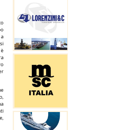
to
po
 a
si
 è
ra
ro
er
ne
o,
ha
ti
e,