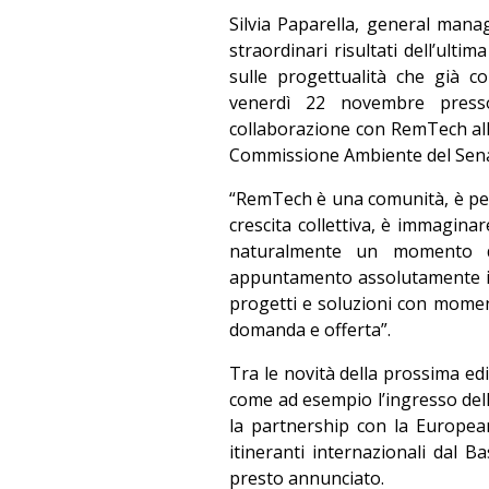
Silvia Paparella, general mana
straordinari risultati dell’ulti
sulle progettualità che già c
venerdì 22 novembre presso
collaborazione con RemTech alla
Commissione Ambiente del Sena
“RemTech è una comunità, è peri
crescita collettiva, è immaginar
naturalmente un momento di
appuntamento assolutamente inn
progetti e soluzioni con moment
domanda e offerta”.
Tra le novità della prossima ed
come ad esempio l’ingresso della
la partnership con la Europe
itineranti internazionali dal B
presto annunciato.