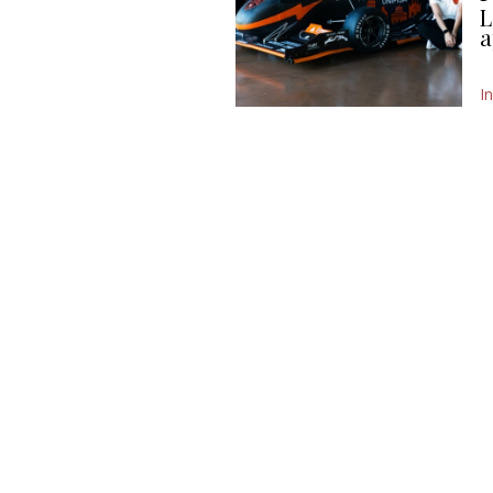
L
a
I