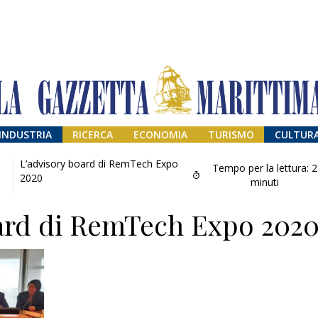
INDUSTRIA
RICERCA
ECONOMIA
TURISMO
CULTUR
L’advisory board di RemTech Expo
Tempo per la lettura:
2
2020
minuti
oard di RemTech Expo 202
Il provvisorio
permanente