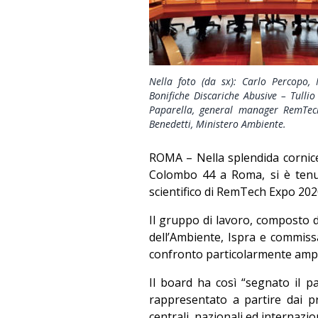
Nella foto (da sx): Carlo Percopo,
Bonifiche Discariche Abusive – Tullio 
Paparella, general manager RemTech
Benedetti, Ministero Ambiente.
ROMA – Nella splendida cornice 
Colombo 44 a Roma, si è tenu
scientifico di RemTech Expo 202
Il gruppo di lavoro, composto dai
dell’Ambiente, Ispra e commiss
confronto particolarmente ampio
Il board ha così “segnato il 
rappresentato a partire dai p
centrali, nazionali ed internazio