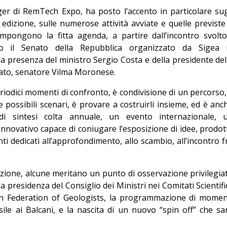
ger di RemTech Expo, ha posto l’accento in particolare sug
ma edizione, sulle numerose attività avviate e quelle previste
ompongono la fitta agenda, a partire dall’incontro svolto
 il Senato della Repubblica organizzato da Sigea 
 presenza del ministro Sergio Costa e della presidente del
to, senatore Vilma Moronese.
odici momenti di confronto, è condivisione di un percorso,
e possibili scenari, è provare a costruirli insieme, ed è anc
 sintesi colta annuale, un evento internazionale, 
ovativo capace di coniugare l’esposizione di idee, prodott
i dedicati all’approfondimento, allo scambio, all’incontro f
izione, alcune meritano un punto di osservazione privilegia
 presidenza del Consiglio dei Ministri nei Comitati Scientific
an Federation of Geologists, la programmazione di momen
asile ai Balcani, e la nascita di un nuovo “spin off” che sa