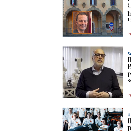
C
I
1
I
S
I
B
P
s
I
U
I
p