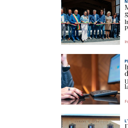
N
M
g
I
p
I
P
I
d
U
l
F
L
D