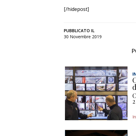
[/hidepost]
PUBBLICATO IL
30 Novembre 2019
P
I
C
d
C
2
I