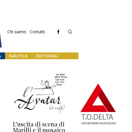
Chi siamo
Contatti
A
NAUTICA
EDITORIALI
0
L’uscita di scena di
Darsena a Europa,
Ho
Marilli e il mosaico
guerra e (o) pace
fa