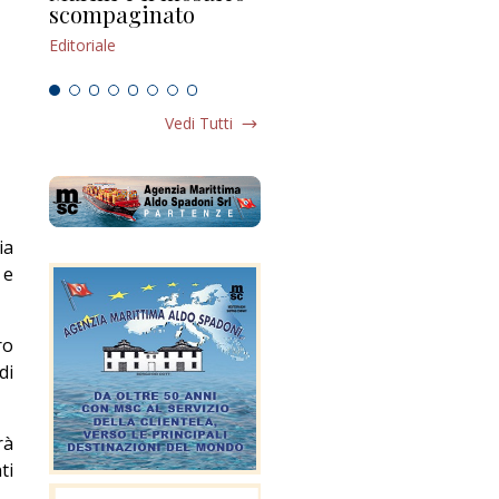
scompaginato
Editoriale
Edi
Editoriale
Vedi Tutti
ia
 e
ro
di
rà
ti