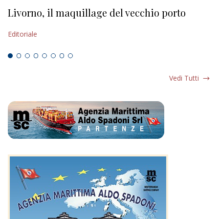
Livorno, il maquillage del vecchio porto
L
s
Editoriale
Ed
Vedi Tutti