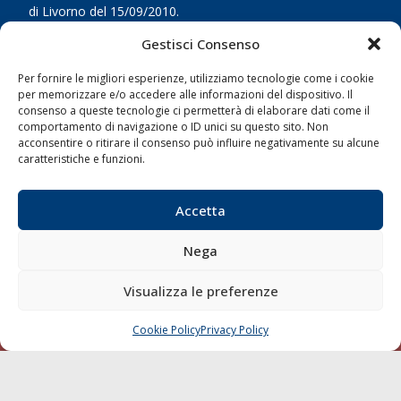
di Livorno del 15/09/2010.
Gestisci Consenso
LINK
Per fornire le migliori esperienze, utilizziamo tecnologie come i cookie
Shipping
per memorizzare e/o accedere alle informazioni del dispositivo. Il
consenso a queste tecnologie ci permetterà di elaborare dati come il
Porti/Interporti
comportamento di navigazione o ID unici su questo sito. Non
acconsentire o ritirare il consenso può influire negativamente su alcune
Trasporti
caratteristiche e funzioni.
Varie
Sostenibilità
Accetta
Compagnie di Navigazione
Nega
Blue economy
Diporto
Visualizza le preferenze
Chi siamo
Cookie Policy
Privacy Policy
Contatti
CHIAMA
SCRIVI
SEGUI