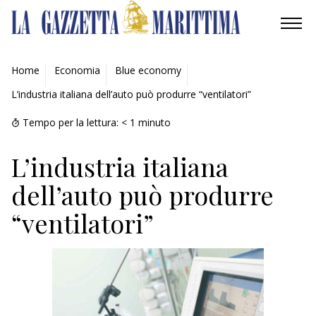
AMBIENTE
Home
Economia
Blue economy
L’industria italiana dell’auto può produrre “ventilatori”
MOBILITÀ
Tempo per la lettura:
< 1
minuto
INDUSTRIA
L’industria italiana
RICERCA
dell’auto può produrre
ECONOMIA
“ventilatori”
TURISMO
CULTURA
NAUTICA