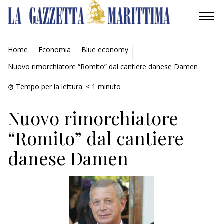
AMBIENTE
Home
Economia
Blue economy
Nuovo rimorchiatore “Romito” dal cantiere danese Damen
MOBILITÀ
Tempo per la lettura:
< 1
minuto
INDUSTRIA
Nuovo rimorchiatore
RICERCA
“Romito” dal cantiere
ECONOMIA
danese Damen
TURISMO
CULTURA
NAUTICA