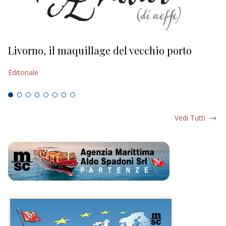
Livorno, il maquillage del vecchio porto
L
s
Editoriale
Ed
Vedi Tutti