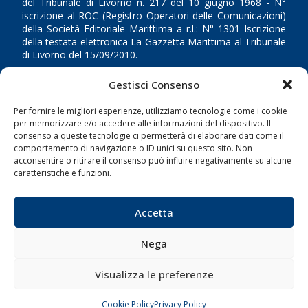
del Tribunale di Livorno n. 217 del 10 giugno 1968 - N°
iscrizione al ROC (Registro Operatori delle Comunicazioni)
della Società Editoriale Marittima a r.l.: N° 1301 Iscrizione
della testata elettronica La Gazzetta Marittima al Tribunale
di Livorno del 15/09/2010.
LINK
Gestisci Consenso
Per fornire le migliori esperienze, utilizziamo tecnologie come i cookie
Shipping
per memorizzare e/o accedere alle informazioni del dispositivo. Il
consenso a queste tecnologie ci permetterà di elaborare dati come il
Porti/Interporti
comportamento di navigazione o ID unici su questo sito. Non
Trasporti
acconsentire o ritirare il consenso può influire negativamente su alcune
caratteristiche e funzioni.
Varie
Sostenibilità
Accetta
Compagnie di Navigazione
Blue economy
Nega
Diporto
Visualizza le preferenze
Chi siamo
Contatti
Cookie Policy
Privacy Policy