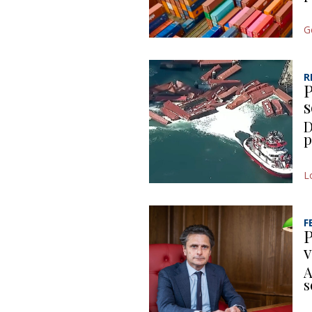
G
R
P
s
D
p
L
F
P
v
A
s