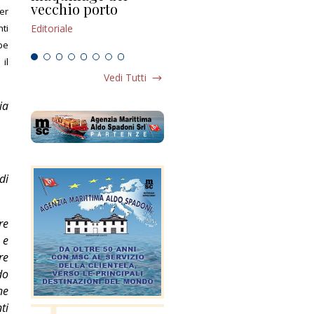
vecchio porto
scompaginato
per
Edi
ti
Editoriale
Editoriale
bbe
il
Vedi Tutti
ia
di
re
 e
re
do
ne
ti