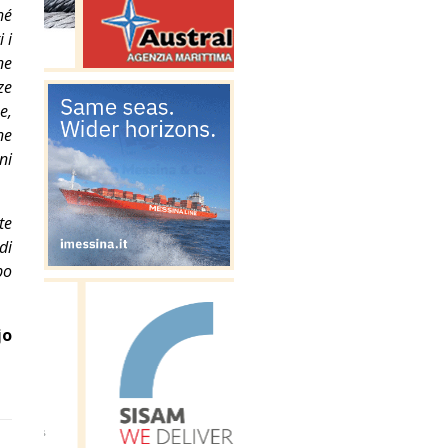
hé
 i
ne
ze
e,
ne
ni
te
di
po
jo