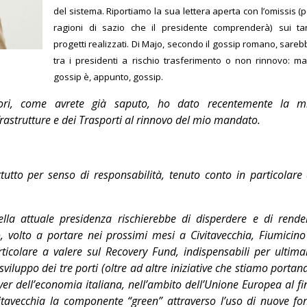
del sistema. Riportiamo la sua lettera aperta con l’omissis (
Editoriale
ragioni di sazio che il presidente comprenderà) sui tan
progetti realizzati. Di Majo, secondo il gossip romano, sare
tra i presidenti a rischio trasferimento o non rinnovo: ma 
gossip è, appunto, gossip.
tori, come avrete già saputo, ho dato recentemente la m
nfrastrutture e dei Trasporti al rinnovo del mio mandato.
utto per senso di responsabilità, tenuto conto in particolare 
lla attuale presidenza rischierebbe di disperdere e di rende
, volto a portare nei prossimi mesi a Civitavecchia, Fiumicino
ticolare a valere sul Recovery Fund, indispensabili per ultima
viluppo dei tre porti (oltre ad altre iniziative che stiamo portan
er dell’economia italiana, nell’ambito dell’Unione Europea al fi
itavecchia la componente “green” attraverso l’uso di nuove fon