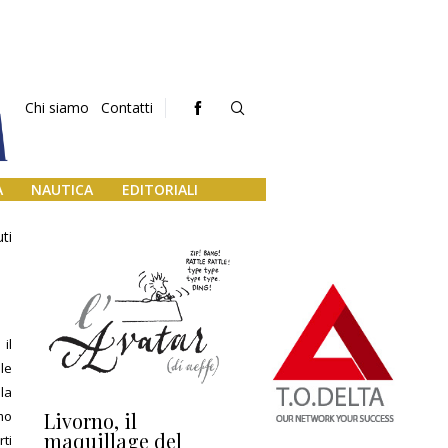
Chi siamo
Contatti
A
NAUTICA
EDITORIALI
ti
il
le
la
imo
Livorno, il
L’uscita di scena di
Da
maquillage del
Marilli e il mosaico
gu
rti