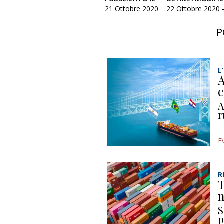
21 Ottobre 2020
22 Ottobre 2020 -
P
L
A
c
A
r
E
R
T
n
S
p