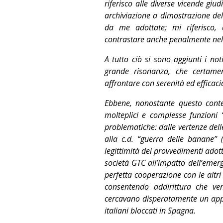
riferisco alle diverse vicende giud
archiviazione a dimostrazione dell
da me adottate; mi riferisco, 
contrastare anche penalmente nel 
A tutto ciò si sono aggiunti i not
grande risonanza, che certame
affrontare con serenità ed efficac
Ebbene, nonostante questo conte
molteplici e complesse funzioni 
problematiche: dalle vertenze delle
alla c.d. “guerra delle banane” 
legittimità dei provvedimenti adotta
società GTC all’impatto dell’emerg
perfetta cooperazione con le altri 
consentendo addirittura che ve
cercavano disperatamente un appro
italiani bloccati in Spagna.