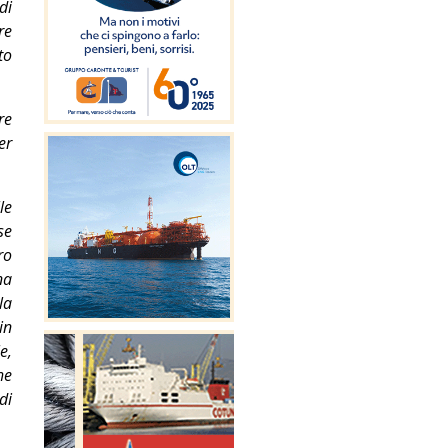
di
re
to
re
er
le
se
ro
na
la
in
e,
he
di