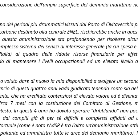
n considerazione dell’ampia superficie del demanio marittimo n
no dei periodi più drammatici vissuti dal Porto di Civitavecchia p
l carbone destinato alla centrale ENEL, rischierebbe anche in ques
he questa amministrazione sta profondendo per risolvere alcu
mplesso sistema dei servizi di interesse generale (la cui spesa è 
Italia) al quadro delle ridotte risorse finanziarie per effet
o di mantenere i livelli occupazionali ed un elevato livello d
ho voluto dare di nuovo la mia disponibilità a svolgere un secon
ncio di questi quattro anni vada giudicato tenendo conto sia del
nte, che ha ereditato contenziosi di elevato valore ed è diventa
irca 7 mesi con la costituzione del Comitato di Gestione, 
testo. In questi 4 anni ho dovuto operare “dribblando” non poc
dai compiti già di per sé difficili e complessi affidati ad 
Portuale (come è noto l’AdSP è tra l’altro un’amministrazione atti
ppaltante ed amministra tutte le aree del demanio marittimo). 