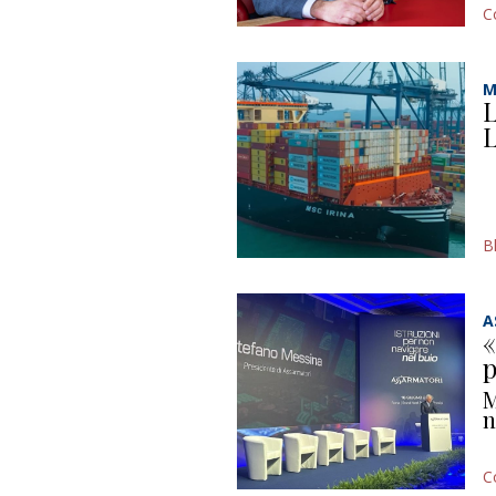
C
M
L
L
B
A
«
p
M
n
C