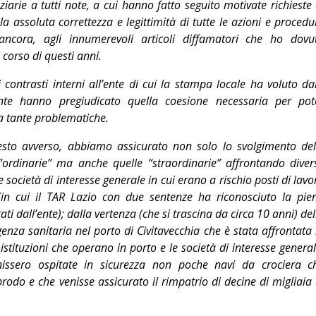
iziarie a tutti note, a cui hanno fatto seguito motivate richieste 
a assoluta correttezza e legittimità di tutte le azioni e procedu
ancora, agli innumerevoli articoli diffamatori che ho dovu
corso di questi anni.
i contrasti interni all’ente di cui la stampa locale ha voluto da
nte hanno pregiudicato quella coesione necessaria per pot
ia tante problematiche.
sto avverso, abbiamo assicurato non solo lo svolgimento del
“ordinarie” ma anche quelle “straordinarie” affrontando diver
 società di interesse generale in cui erano a rischio posti di lavo
(in cui il TAR Lazio con due sentenze ha riconosciuto la pie
ti dall’ente); dalla vertenza (che si trascina da circa 10 anni) del
enza sanitaria nel porto di Civitavecchia che è stata affrontata 
istituzioni che operano in porto e le società di interesse general
nissero ospitate in sicurezza non poche navi da crociera c
do e che venisse assicurato il rimpatrio di decine di migliaia 