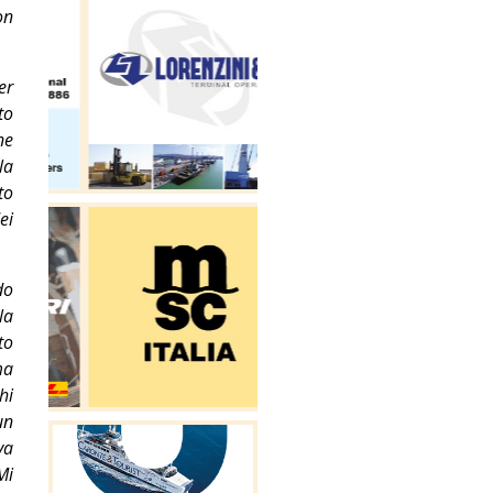
on
er
to
ne
la
to
ei
do
la
to
ma
hi
un
va
Mi