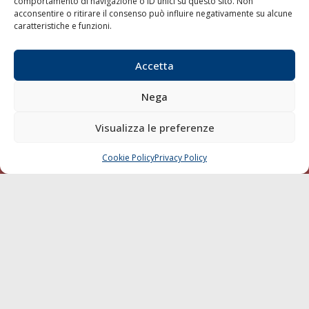
comportamento di navigazione o ID unici su questo sito. Non
acconsentire o ritirare il consenso può influire negativamente su alcune
Varie
caratteristiche e funzioni.
Sostenibilità
Compagnie di Navigazione
Accetta
Blue economy
Nega
Diporto
Chi siamo
Visualizza le preferenze
Contatti
Cookie Policy
Privacy Policy
CHIAMA
SCRIVI
SEGUI
© 1968 - 2026 Tutti i diritti sono riservati