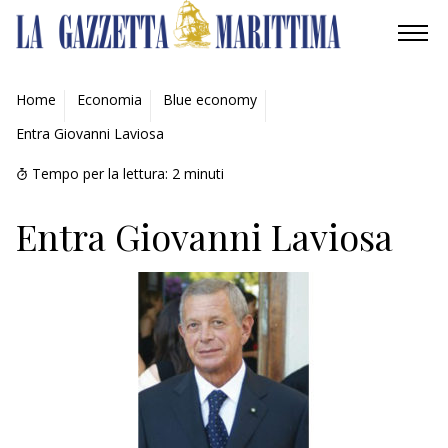
AMBIENTE
Home
Economia
Blue economy
Entra Giovanni Laviosa
MOBILITÀ
Tempo per la lettura:
2
minuti
INDUSTRIA
Entra Giovanni Laviosa
RICERCA
ECONOMIA
TURISMO
CULTURA
NAUTICA