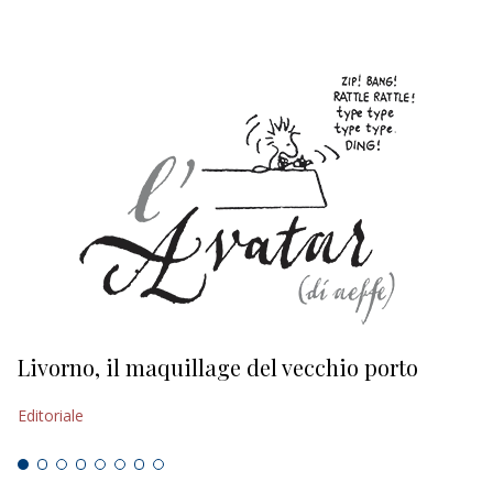
Livorno, il maquillage del vecchio porto
L
s
Editoriale
Ed