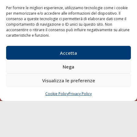
Shipping
Per fornire le migliori esperienze, utilizziamo tecnologie come i cookie
Porti/Interporti
per memorizzare e/o accedere alle informazioni del dispositivo. Il
consenso a queste tecnologie ci permetterà di elaborare dati come il
Trasporti
comportamento di navigazione o ID unici su questo sito. Non
Varie
acconsentire o ritirare il consenso può influire negativamente su alcune
caratteristiche e funzioni.
Sostenibilità
Compagnie di Navigazione
Accetta
Blue economy
Diporto
Nega
Chi siamo
Visualizza le preferenze
Contatti
Cookie Policy
Privacy Policy
CHIAMA
SCRIVI
SEGUI