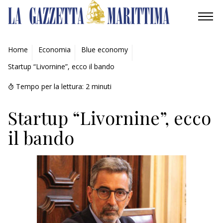
AMBIENTE
Home
Economia
Blue economy
Startup “Livornine”, ecco il bando
MOBILITÀ
Tempo per la lettura:
2
minuti
INDUSTRIA
Startup “Livornine”, ecco
RICERCA
il bando
ECONOMIA
TURISMO
CULTURA
NAUTICA