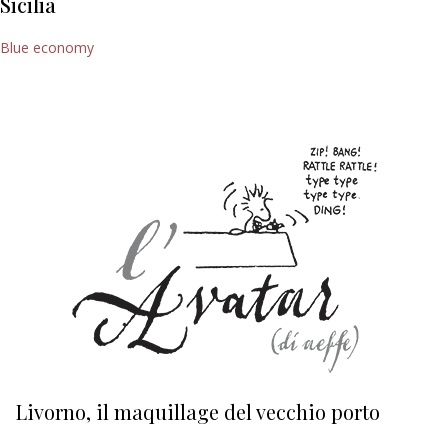
Sicilia
Blue economy
Livorno, il maquillage del vecchio porto
L
s