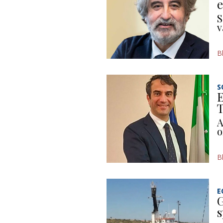
e
S
v
B
S
E
T
A
o
B
E
G
s