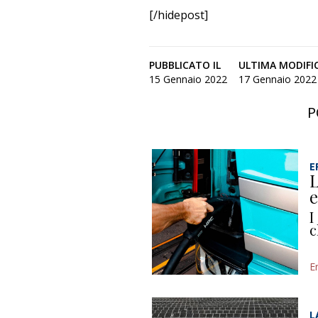
[/hidepost]
PUBBLICATO IL
ULTIMA MODIFI
15 Gennaio 2022
17 Gennaio 2022 
P
E
L
e
I
c
E
L