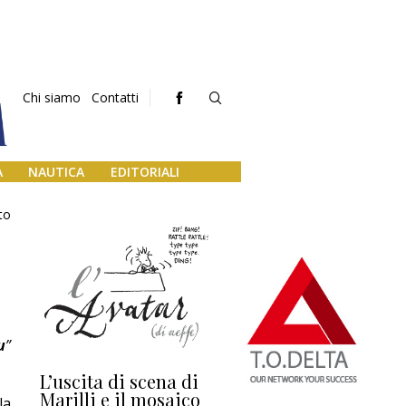
Chi siamo
Contatti
A
NAUTICA
EDITORIALI
to
u
”
L’uscita di scena di
Darsena a Europa,
Ho
Marilli e il mosaico
guerra e (o) pace
fa
la