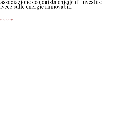
’associazione ecologista chiede di investire
nvece sulle energie rinnovabili
mbiente