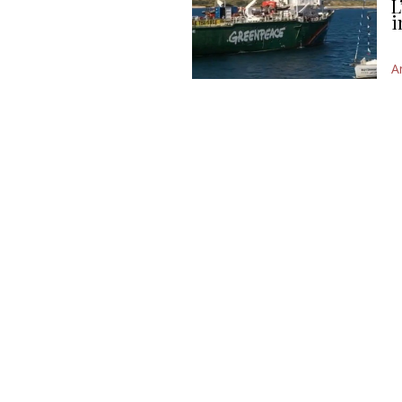
L
i
A