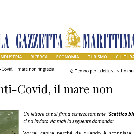
INDUSTRIA
RICERCA
ECONOMIA
TURISMO
CULTUR
-Covid, il mare non ringrazia
Tempo per la lettura:
< 1
minu
ti-Covid, il mare non
Un lettore che si firma scherzosamente “
Scettico bl
ci ha inviato via mail la seguente domanda:
Il provvisorio
permanente
Vorrei capire perché da quando è scoppiata 