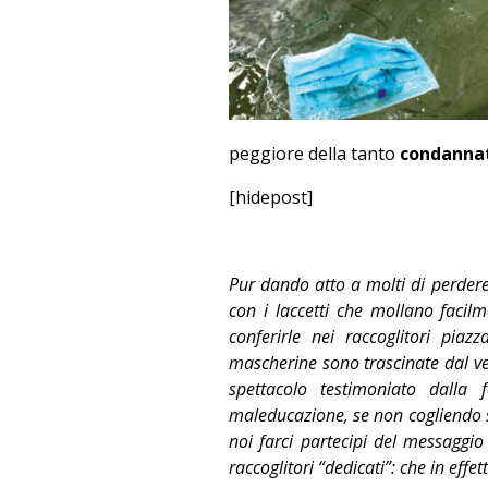
peggiore della tanto
condannat
[hidepost]
Pur dando atto a molti di perdere
con i laccetti che mollano facil
conferirle nei raccoglitori piaz
mascherine sono trascinate dal ven
spettacolo testimoniato dalla 
maleducazione, se non cogliendo s
noi farci partecipi del messaggi
raccoglitori “dedicati”: che in eff