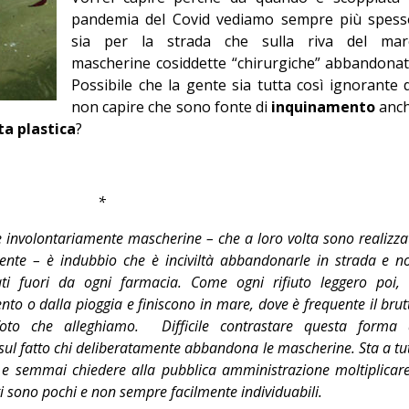
pandemia del Covid vediamo sempre più spess
Editoriale
sia per la strada che sulla riva del mar
mascherine cosiddette “chirurgiche” abbandonat
Possibile che la gente sia tutta così ignorante 
non capire che sono fonte di
inquinamento
anc
a plastica
?
*
 involontariamente mascherine – che a loro volta sono realizza
mente – è indubbio che è inciviltà abbandonarle in strada e n
zati fuori da ogni farmacia. Come ogni rifiuto leggero poi, 
to o dalla pioggia e finiscono in mare, dove è frequente il brut
foto che alleghiamo.
Difficile contrastare questa forma 
ul fatto chi deliberatamente abbandona le mascherine. Sta a tut
o e semmai chiedere alla pubblica amministrazione moltiplicare
etti sono pochi e non sempre facilmente individuabili.