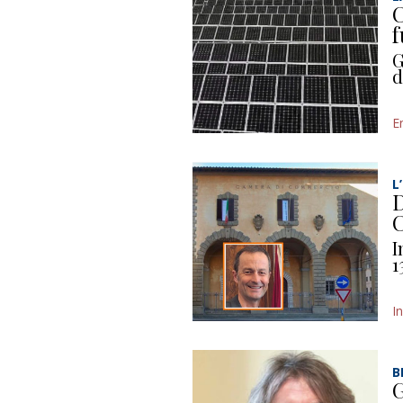
C
f
G
d
E
L
D
C
I
1
I
B
G