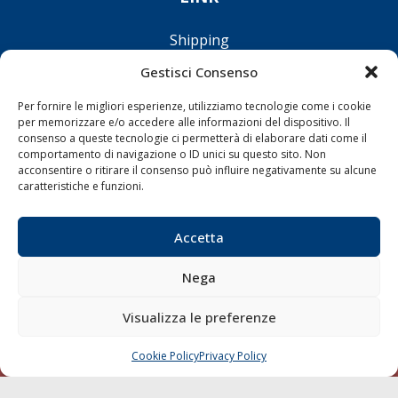
Shipping
Porti/Interporti
Gestisci Consenso
Trasporti
Per fornire le migliori esperienze, utilizziamo tecnologie come i cookie
Varie
per memorizzare e/o accedere alle informazioni del dispositivo. Il
consenso a queste tecnologie ci permetterà di elaborare dati come il
Sostenibilità
comportamento di navigazione o ID unici su questo sito. Non
acconsentire o ritirare il consenso può influire negativamente su alcune
Compagnie di Navigazione
caratteristiche e funzioni.
Blue economy
Diporto
Accetta
Chi siamo
Nega
Contatti
Visualizza le preferenze
SEGUI
Cookie Policy
Privacy Policy
CHIAMA
SCRIVI