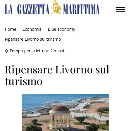
AMBIENTE
Home
Economia
Blue economy
Ripensare Livorno sul turismo
MOBILITÀ
Tempo per la lettura:
2
minuti
INDUSTRIA
Ripensare Livorno sul
RICERCA
turismo
ECONOMIA
TURISMO
CULTURA
NAUTICA