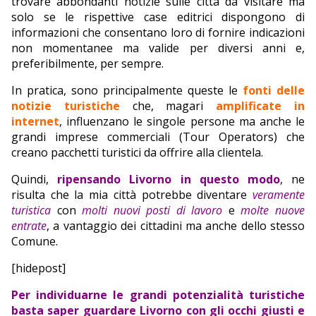
trovare abbondanti notizie sulle città da visitare ma
solo se le rispettive case editrici dispongono di
informazioni che consentano loro di fornire indicazioni
non momentanee ma valide per diversi anni e,
preferibilmente, per sempre.
In pratica, sono principalmente queste le
fonti delle
notizie turistiche
che, magari
amplificate in
internet
, influenzano le singole persone ma anche le
grandi imprese commerciali (Tour Operators) che
creano pacchetti turistici da offrire alla clientela.
Quindi,
ripensando Livorno in questo modo
, ne
risulta che la mia città potrebbe diventare
veramente
turistica
con
molti nuovi posti di lavoro
e
molte nuove
entrate
, a vantaggio dei cittadini ma anche dello stesso
Comune.
[hidepost]
Per individuarne le grandi potenzialità turistiche
basta saper guardare Livorno con gli occhi giusti e