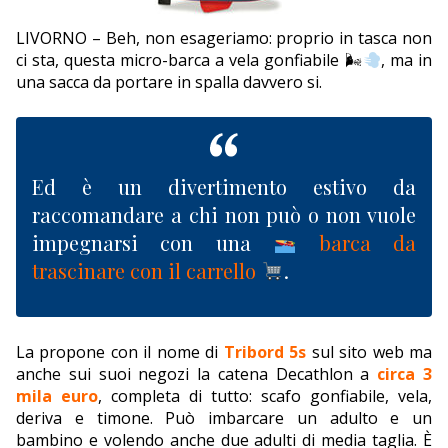
EDITORIALI
LIVORNO – Beh, non esageriamo: proprio in tasca non
ci sta, questa micro-barca a vela gonfiabile 🌬
, ma in
una sacca da portare in spalla davvero si.
Ed è un divertimento estivo da
raccomandare a chi non può o non vuole
impegnarsi con una
barca da
trascinare con il carrello
.
La propone con il nome di
Tribord 5s
sul sito web ma
anche sui suoi negozi la catena Decathlon a
circa 3
mila euro
, completa di tutto: scafo gonfiabile, vela,
deriva e timone. Può imbarcare un adulto e un
bambino e volendo anche due adulti di media taglia. È