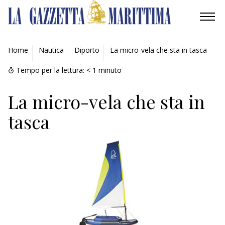
AMBIENTE
Home
Nautica
Diporto
La micro-vela che sta in tasca
MOBILITÀ
Tempo per la lettura:
< 1
minuto
INDUSTRIA
La micro-vela che sta in
tasca
RICERCA
ECONOMIA
TURISMO
CULTURA
NAUTICA