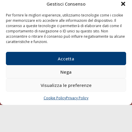
della testata elettronica La Gazzetta Marittima al Tribunale
Gestisci Consenso
di Livorno del 15/09/2010.
Per fornire le migliori esperienze, utilizziamo tecnologie come i cookie
LINK
per memorizzare e/o accedere alle informazioni del dispositivo. Il
consenso a queste tecnologie ci permetterà di elaborare dati come il
comportamento di navigazione o ID unici su questo sito. Non
Shipping
acconsentire o ritirare il consenso può influire negativamente su alcune
caratteristiche e funzioni.
Porti/Interporti
Trasporti
Accetta
Varie
Sostenibilità
Nega
Compagnie di Navigazione
Visualizza le preferenze
Blue economy
Diporto
Cookie Policy
Privacy Policy
CHIAMA
SCRIVI
Chi siamo
Contatti
SEGUI