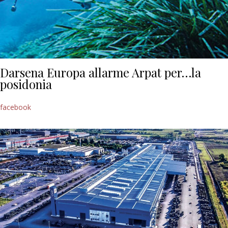
Darsena Europa allarme Arpat per…la
posidonia
facebook