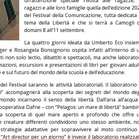
un’attenzione speciale rivolta alle ragazze, 
Editoriale
ragazzi e alle loro famiglie quella dell’edizione 20
del Festival della Comunicazione, tutta dedicata 
tema della Libertà e che si terrà a Camogli 
domani 8 all’11 settembre.
La quattro giorni ideata da Umberto Eco insie
nger e Rosangela Bonsignorio ospita infatti all’interno di 
non solo lectio, dibattiti e spettacoli, ma anche laborator
zioni, escursioni e presentazioni di libri per giovani adult
e e sul futuro del mondo della scuola e dell’educazione.
el Festival saranno le attività laboratoriali. Il laboratorio 
rsi” accompagnerà alla scoperta dei segreti del mondo deg
 mondo incarnano il senso della libertà. Dall’aria all’acqua
ooperativa Dafne – con “Pelagos: un mare di libertà” bambi
la scoperta di quel mare aperto e profondo che offre 
e creature differenti condividono uno stesso ambiente, n
do strategie adattative per sopravvivere al moto continuo
“Art director per un giorno” è invece il laboratorio realizza