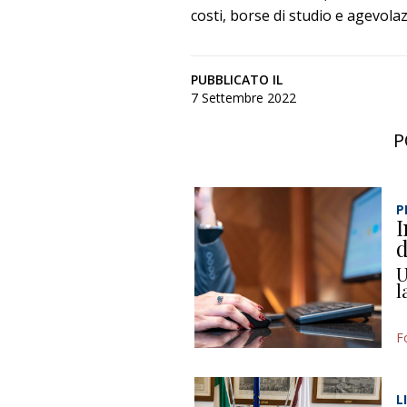
costi, borse di studio e agevolaz
PUBBLICATO IL
7 Settembre 2022
P
P
I
d
U
l
F
L