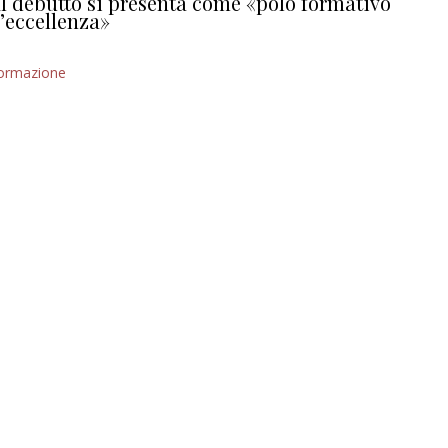
l debutto si presenta come «polo formativo
’eccellenza»
ormazione