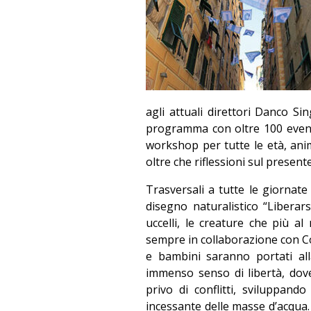
agli attuali direttori Danco Si
programma con oltre 100 eventi 
workshop per tutte le età, anima
oltre che riflessioni sul present
Trasversali a tutte le giornate d
disegno naturalistico “Libera
uccelli, le creature che più al
sempre in collaborazione con C
e bambini saranno portati al
immenso senso di libertà, dov
privo di conflitti, sviluppan
incessante delle masse d’acqua. 