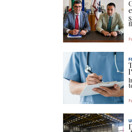
C
e
S
f
F
F
T
l
I
t
F
U
D