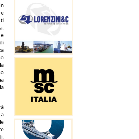
in
re
ti
a,
 e
di
za
no
la
no
na
la
rà
 a
le
te
i,