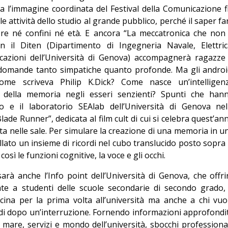
a l’immagine coordinata del Festival della Comunicazione f
e attività dello studio al grande pubblico, perché il saper fa
ere né confini né età. E ancora “La meccatronica che non 
on il Diten (Dipartimento di Ingegneria Navale, Elettric
icazioni dell’Università di Genova) accompagnerà ragazze
a domande tanto simpatiche quanto profonde. Ma gli androi
ome scriveva Philip K.Dick? Come nasce un’intelligen
 della memoria negli esseri senzienti? Spunti che han
e il laboratorio SEAlab dell’Università di Genova nel
lade Runner”, dedicata al film cult di cui si celebra quest’an
ita nelle sale. Per simulare la creazione di una memoria in u
lato un insieme di ricordi nel cubo translucido posto sopra 
osì le funzioni cognitive, la voce e gli occhi.
rà anche l’Info point dell’Università di Genova, che offri
cate a studenti delle scuole secondarie di secondo grado,
icina per la prima volta all’università ma anche a chi vuo
udi dopo un’interruzione. Fornendo informazioni approfondi
l mare, servizi e mondo dell’università, sbocchi professional