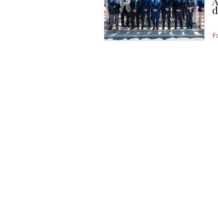
A
d
F