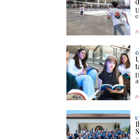
d
U
c
F
C
U
t
D
a
F
L
I
S