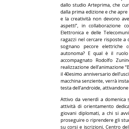
dallo studio Arteprima, che cur
dalla prima edizione e che apre l
e la creatività non devono av
aspetti”, in collaborazione c
Elettronica e delle Telecomun
ragazzi nel cercare risposte 
sognano pecore elettriche c
autonoma? E qual è il ruolo
accompagnato Rodolfo Zunino 
realizzazione dell’animazione “B
il 40esimo anniversario dell’usc
macchina senziente, verrà instal
testa dell’androide, attivandone c
Attivo da venerdì a domenica sa
attività di orientamento dedi
giovani diplomati, a chi si avv
proseguire o riprendere gli st
su corsi e iscrizioni, Centro de