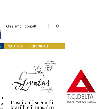
Chi siamo
Contatti
A
NAUTICA
EDITORIALI
2
ta
L’uscita di scena di
Darsena a Europa,
Ho
 è
Marilli e il mosaico
guerra e (o) pace
fa