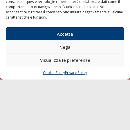
Shipping
consenso a queste tecnologie ci permetterà di elaborare dati come il
comportamento di navigazione o ID unici su questo sito. Non
Porti/Interporti
acconsentire o ritirare il consenso può influire negativamente su alcune
Trasporti
caratteristiche e funzioni.
Varie
Accetta
Sostenibilità
Compagnie di Navigazione
Nega
Blue economy
Visualizza le preferenze
Diporto
Chi siamo
Cookie Policy
Privacy Policy
CHIAMA
SCRIVI
Contatti
SEGUI