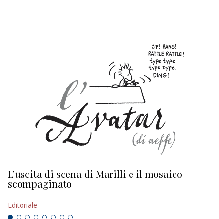
L’uscita di scena di Marilli e il mosaico
D
scompaginato
Ed
Editoriale