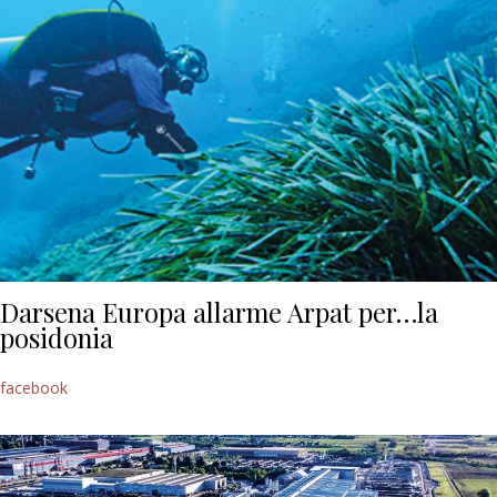
Darsena Europa allarme Arpat per…la
posidonia
facebook