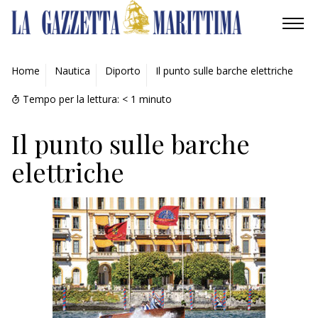
AMBIENTE
Home
Nautica
Diporto
Il punto sulle barche elettriche
MOBILITÀ
Tempo per la lettura:
< 1
minuto
INDUSTRIA
Il punto sulle barche
elettriche
RICERCA
ECONOMIA
TURISMO
CULTURA
NAUTICA