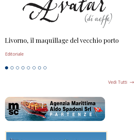
Livorno, il maquillage del vecchio porto
L
s
Editoriale
Ed
Vedi Tutti