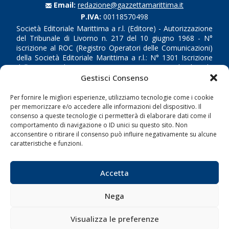
Email:
redazione@gazzettamarittima.it
P.IVA:
00118570498
Società Editoriale Marittima a r.l. (Editore) - Autorizzazione
del Tribunale di Livorno n. 217 del 10 giugno 1968 - N°
iscrizione al ROC (Registro Operatori delle Comunicazioni)
della Società Editoriale Marittima a r.l.: N° 1301 Iscrizione
della testata elettronica La Gazzetta Marittima al Tribunale
di Livorno del 15/09/2010.
Gestisci Consenso
Per fornire le migliori esperienze, utilizziamo tecnologie come i cookie
LINK
per memorizzare e/o accedere alle informazioni del dispositivo. Il
consenso a queste tecnologie ci permetterà di elaborare dati come il
Shipping
comportamento di navigazione o ID unici su questo sito. Non
acconsentire o ritirare il consenso può influire negativamente su alcune
Porti/Interporti
caratteristiche e funzioni.
Trasporti
Varie
Accetta
Sostenibilità
Nega
Compagnie di Navigazione
Blue economy
Visualizza le preferenze