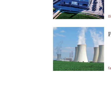
B
P
f