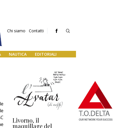
Chi siamo
Contatti
A
NAUTICA
EDITORIALI
le
le
SC
Livorno, il
L’uscita di scena di
Da
he
maquillage del
Marilli e il mosaico
gu