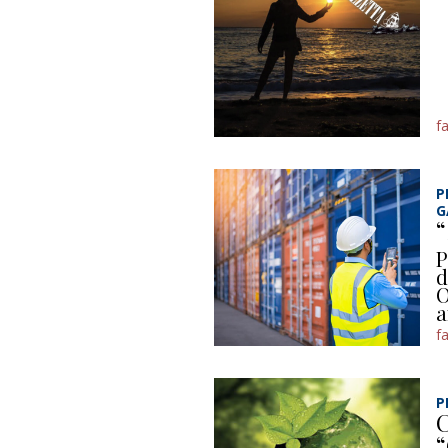
f
P
G
“
P
d
O
a
f
P
C