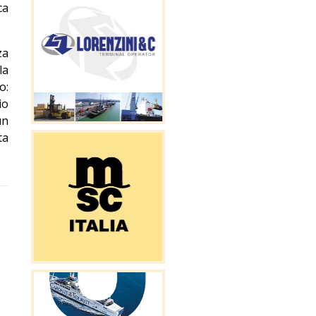
ca
za
la
o:
io
un
ta