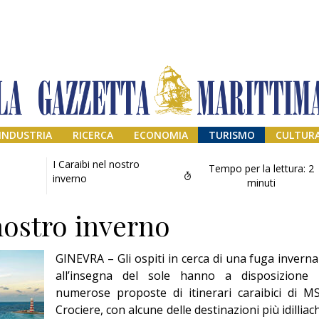
INDUSTRIA
RICERCA
ECONOMIA
TURISMO
CULTUR
I Caraibi nel nostro
Tempo per la lettura:
2
inverno
minuti
 nostro inverno
GINEVRA – Gli ospiti in cerca di una fuga inverna
all’insegna del sole hanno a disposizione 
numerose proposte di itinerari caraibici di M
Addio amico
Crociere, con alcune delle destinazioni più idilliac
Giorgio