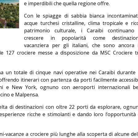
e imperdibili che quella regione offre.
Editoriale
Con le spiagge di sabbia bianca incontaminat
acque turchesi cristalline, clima tropicale e ric
patrimonio culturale, i Caraibi continuano
crescere in popolarità come destinazio
vacanziera per gli italiani, che sono ancora 
e 127 crociere messe a disposizione da MSC Crociere t
un totale di cinque navi operative nei Caraibi durante 
ffrendo itinerari con partenza da porti facilmente accessibi
ami e New York, ognuno con aeroporti internazionali b
micino e Malpensa.
elta di destinazioni con oltre 22 porti da esplorare, ognu
sperienze ricche e stimolanti e dando loro l’opportunità 
ini-vacanze a crociere più lunghe alla scoperta di alcune del