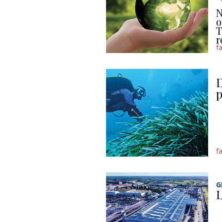
N
o
T
r
f
D
p
f
G
L