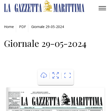
AMBIENTE
Home
PDF
Giornale 29-05-2024
MOBILITÀ
Giornale 29-05-2024
INDUSTRIA
RICERCA
ECONOMIA
TURISMO
CULTURA
NAUTICA