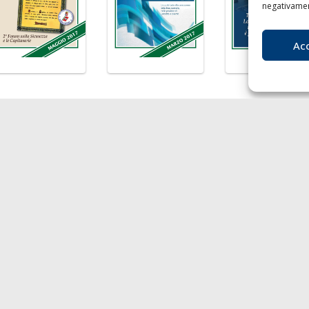
negativament
Ac
LA
I
nibilità
Chi siamo
Liv
agnie di Navigazione
Contatti
T
F
 economy
E
rto
P.I
Soci
- Au
217
RO