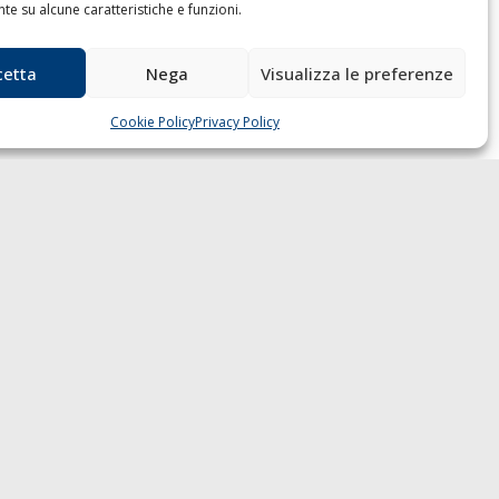
e su alcune caratteristiche e funzioni.
cetta
Nega
Visualizza le preferenze
Cookie Policy
Privacy Policy
 GAZZETTA MARITTIMA
ndirizzo:
Scali D'Azeglio, 20, 57123
orno
elefono:
0586 893358
ax:
0586 892324
mail:
redazione@gazzettamarittima.it
VA:
00118570498
età Editoriale Marittima a r.l. (Editore)
torizzazione del Tribunale di Livorno n.
 del 10 giugno 1968 - N° iscrizione al
C (Registro Operatori delle