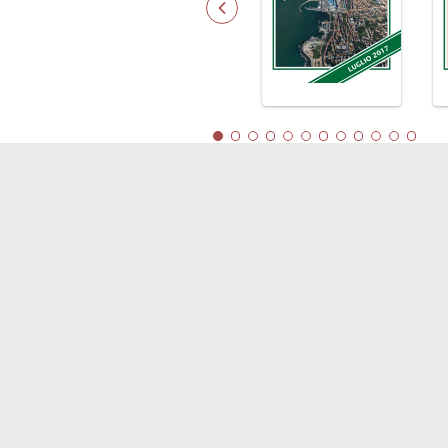
LINK
Shipping
Soste
Porti/Interporti
Comp
Trasporti
Blue
Varie
Dipo