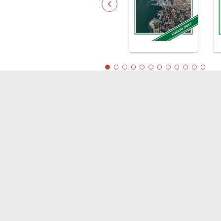
LINK
Shipping
Soste
Porti/Interporti
Comp
Trasporti
Blue
Varie
Dipo