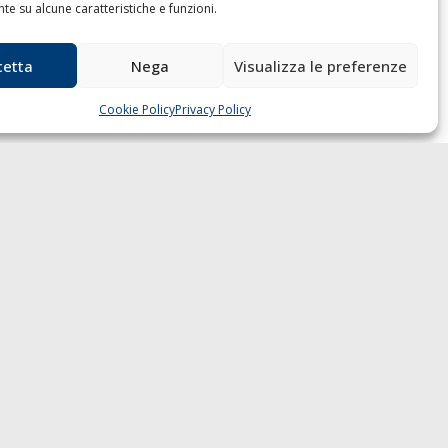
e su alcune caratteristiche e funzioni.
cetta
Nega
Visualizza le preferenze
Cookie Policy
Privacy Policy
 GAZZETTA MARITTIMA
ndirizzo:
Scali D'Azeglio, 20, 57123
orno
elefono:
0586 893358
ax:
0586 892324
mail:
redazione@gazzettamarittima.it
VA:
00118570498
età Editoriale Marittima a r.l. (Editore)
torizzazione del Tribunale di Livorno n.
 del 10 giugno 1968 - N° iscrizione al
C (Registro Operatori delle