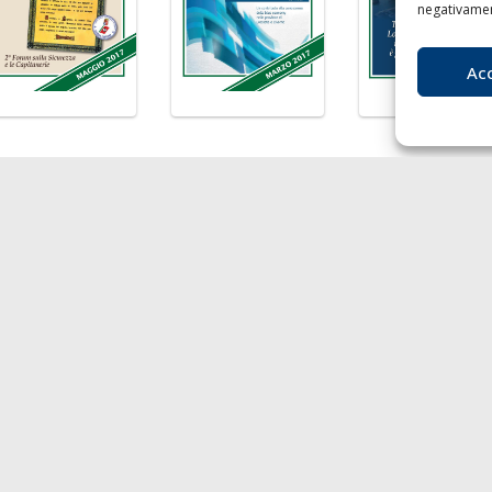
negativament
Ac
LA
I
nibilità
Chi siamo
Liv
agnie di Navigazione
Contatti
T
F
 economy
E
rto
P.I
Soci
- Au
217
RO