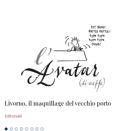
Livorno, il maquillage del vecchio porto
L
s
Editoriale
Ed