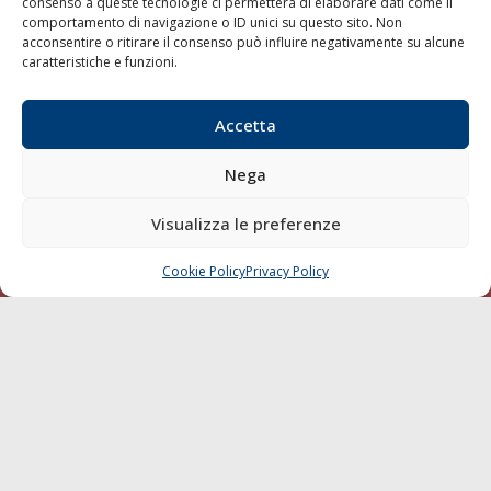
consenso a queste tecnologie ci permetterà di elaborare dati come il
Chi siamo
comportamento di navigazione o ID unici su questo sito. Non
acconsentire o ritirare il consenso può influire negativamente su alcune
Contatti
caratteristiche e funzioni.
SEGUI
Accetta
Nega
Visualizza le preferenze
Cookie Policy
Privacy Policy
CHIAMA
SCRIVI
© 1968 - 2026 Tutti i diritti sono riservati
Cookie Policy
Privacy Policy
Mappa del sito
born in
MaMaStudiOs