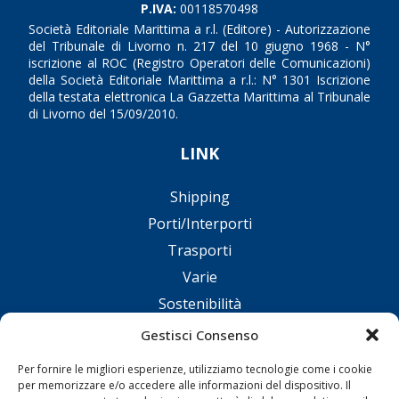
P.IVA:
00118570498
Società Editoriale Marittima a r.l. (Editore) - Autorizzazione
del Tribunale di Livorno n. 217 del 10 giugno 1968 - N°
iscrizione al ROC (Registro Operatori delle Comunicazioni)
della Società Editoriale Marittima a r.l.: N° 1301 Iscrizione
della testata elettronica La Gazzetta Marittima al Tribunale
di Livorno del 15/09/2010.
LINK
Shipping
Porti/Interporti
Trasporti
Varie
Sostenibilità
Compagnie di Navigazione
Gestisci Consenso
Blue economy
Per fornire le migliori esperienze, utilizziamo tecnologie come i cookie
Diporto
per memorizzare e/o accedere alle informazioni del dispositivo. Il