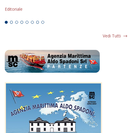
s
Editoriale
Ed
Vedi Tutti