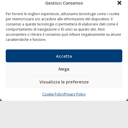
Gestisci Consenso
Telefono:
0586 893358
Fax:
0586 892324
Per fornire le migliori esperienze, utilizziamo tecnologie come i cookie
Email:
redazione@gazzettamarittima.it
per memorizzare e/o accedere alle informazioni del dispositivo. Il
P.IVA:
00118570498
consenso a queste tecnologie ci permetterà di elaborare dati come il
comportamento di navigazione o ID unici su questo sito. Non
Società Editoriale Marittima a r.l. (Editore) - Autorizzazione
acconsentire o ritirare il consenso può influire negativamente su alcune
del Tribunale di Livorno n. 217 del 10 giugno 1968 - N°
caratteristiche e funzioni.
iscrizione al ROC (Registro Operatori delle Comunicazioni)
della Società Editoriale Marittima a r.l.: N° 1301 Iscrizione
della testata elettronica La Gazzetta Marittima al Tribunale
Accetta
di Livorno del 15/09/2010.
Nega
LINK
Visualizza le preferenze
Shipping
Porti/Interporti
Cookie Policy
Privacy Policy
CHIAMA
SCRIVI
Trasporti
Varie
Sostenibilità
Compagnie di Navigazione