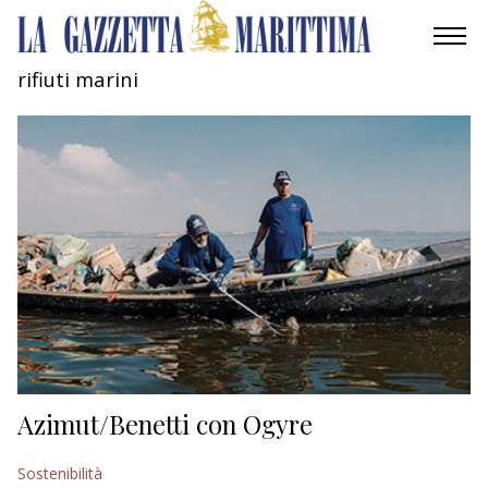
rifiuti marini
AMBIENTE
MOBILITÀ
INDUSTRIA
RICERCA
ECONOMIA
TURISMO
CULTURA
Azimut/Benetti con Ogyre
NAUTICA
Sostenibilità