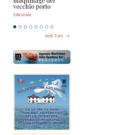
maquillage del
Marilli e il mosaico
gu
vecchio porto
scompaginato
Edi
Editoriale
Editoriale
Vedi Tutti