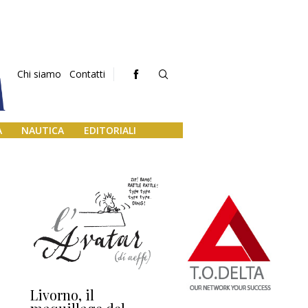
Chi siamo
Contatti
A
NAUTICA
EDITORIALI
Livorno, il
L’uscita di scena di
Da