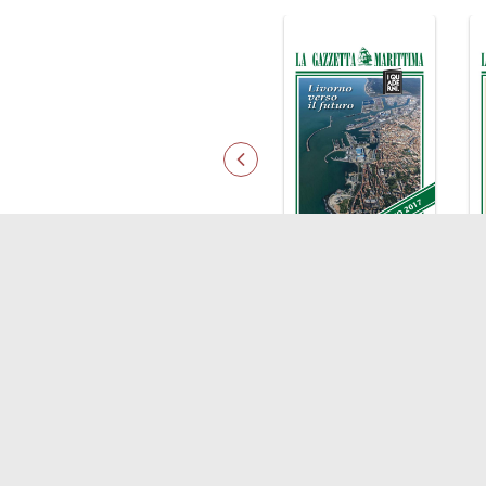
LINK
Shipping
Soste
Porti/Interporti
Comp