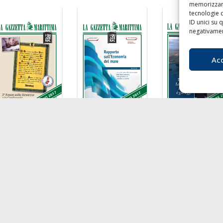
memorizzare
tecnologie 
ID unici su 
negativament
Ac
LA
I
nibilità
Chi siamo
Liv
agnie di Navigazione
Contatti
T