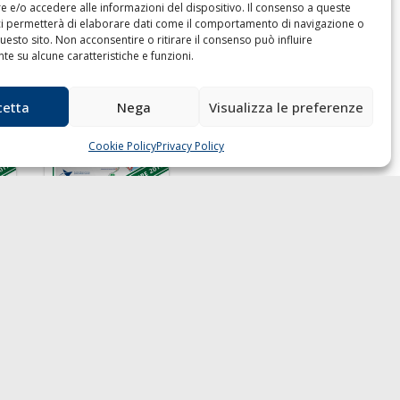
 e/o accedere alle informazioni del dispositivo. Il consenso a queste
ci permetterà di elaborare dati come il comportamento di navigazione o
questo sito. Non acconsentire o ritirare il consenso può influire
e su alcune caratteristiche e funzioni.
cetta
Nega
Visualizza le preferenze
Cookie Policy
Privacy Policy
 GAZZETTA MARITTIMA
ndirizzo:
Scali D'Azeglio, 20, 57123
orno
elefono:
0586 893358