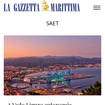
AMBIENTE
SAET
MOBILITÀ
INDUSTRIA
RICERCA
ECONOMIA
TURISMO
CULTURA
NAUTICA
A Vado Ligure autonomia