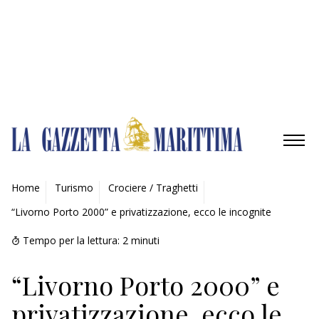
Gestisci opzioni
Gestisci servizi
Gestisci {vendor_count} fornitori
Per saperne di più su questi scopi
Accetta
Nega
Visualizza le preferenze
Salva preferenze
Visualizza le preferenze
Cookie Policy
Privacy Policy
AMBIENTE
Home
Turismo
Crociere / Traghetti
“Livorno Porto 2000” e privatizzazione, ecco le incognite
MOBILITÀ
Tempo per la lettura:
2
minuti
INDUSTRIA
“Livorno Porto 2000” e
RICERCA
privatizzazione, ecco le