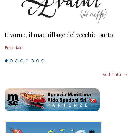
Livorno, il maquillage del vecchio porto
L
s
Editoriale
Ed
Vedi Tutti