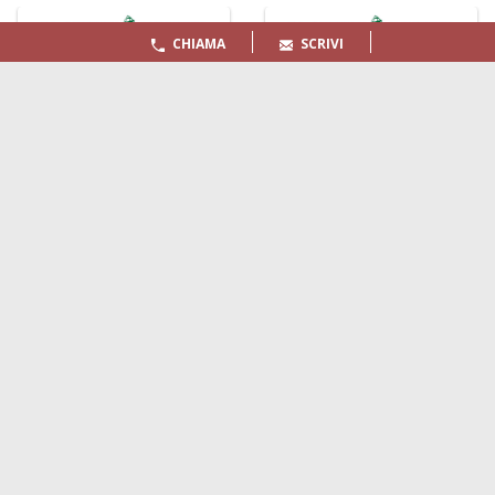
CHIAMA
SCRIVI
LA GAZZETTA MARITTIMA
Indirizzo:
Scali D'Azeglio, 20, 57123 Livorno
Telefono:
0586 893358
Fax:
0586 892324