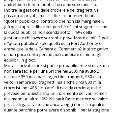
andrebbero tenute pubbliche come sono adesso.
Inoltre: la gestione delle crociere e dei traghetti va
passata ai privati, ma – si dice – mantenendo una
“quota” pubblica di controllo che non sia marginale. E
già qui si apre il dibattito, perché c’è chi suggerisce che
la quota pubblica non scenda sotto il 49% della
gestione e chi invece vorrebbe privatizzare di più. E poi:
è “quota pubblica” solo quella della Port Authority o
anche quella della Camera di Commercio? Interrogativo
di non poco conto perché può cambiare di molto gli
equilibri in gioco.
Morale: privatizzare si può e probabilmente si deve, ma
non sarà facile per una Srl che nel 2009 ha avuto 2
milioni e 350 mila passeggeri dei traghetti, 950 mila
veicoli sempre sui traghetti ma anche circa 800 mila
croceristi per 458 “toccate” di navi da crociera; e che
prevede per quest’anno un incremento dei vari numeri
di almeno un altro 10%. Né sarà facile mettere su valori
precisi di gara, visto che ancora oggi non si sa quali e
quante banchine potrà avere disponibili per la stagione