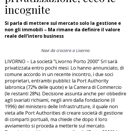
ECONOMIA
incognite
TURISMO
Si parla di mettere sul mercato solo la gestione e
CULTURA
non gli immobili – Ma rimane da definire il valore
reale dell’intero business
NAUTICA
Navi da crociera a Livorno
EDITORIALI
LIVORNO – La società “Livorno Porto 2000” Srl sarà
privatizzata entro pochi mesi. Lo hanno annunciato, di
comune accordo in un recente incontro, i due soci
proprietari, entrambi pubblici: la Port Authority
labronica (72% delle quote) e la Camera di Commercio
(le restanti 28%). Decisione assunta anche per obbedire
agli svariati richiami, negli anni dalla fondazione (il
1996) del ministero delle Infrastrutture, il quale non
vieta alle Port Authorities di creare società di gestione
di comparti portuali, ma chiede che dopo il loro
avviamento si proceda a metterle sul mercato.