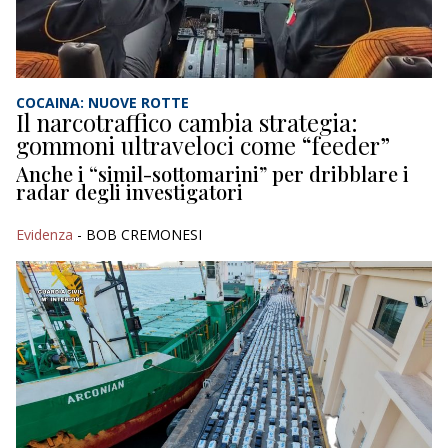
ECONOMIA
TURISMO
CULTURA
COCAINA: NUOVE ROTTE
Il narcotraffico cambia strategia:
gommoni ultraveloci come “feeder”
INIZIATIVE
Anche i “simil-sottomarini” per dribblare i
radar degli investigatori
EVENTI / MANIFESTAZIONI
Evidenza
- BOB CREMONESI
INCHIESTE
VARIE
NOTIZIE
NAUTICA
EDITORIALI