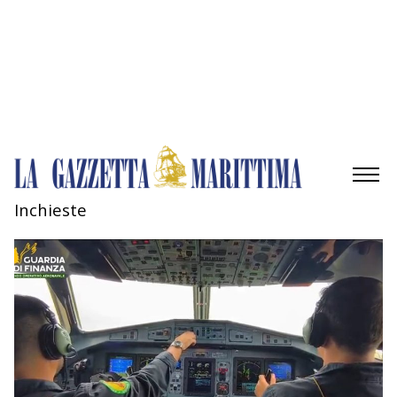
Gestisci opzioni
Gestisci servizi
Gestisci {vendor_count} fornitori
Per saperne di più su questi scopi
Accetta
Nega
Visualizza le preferenze
Salva preferenze
Visualizza le preferenze
Cookie Policy
Privacy Policy
Inchieste
AMBIENTE
MOBILITÀ
INDUSTRIA
RICERCA