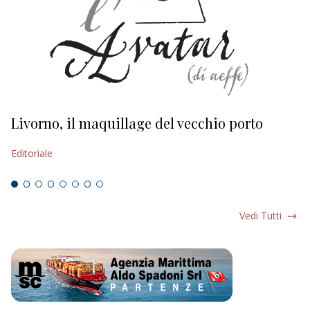
Livorno, il maquillage del vecchio porto
L
s
Editoriale
Ed
Vedi Tutti