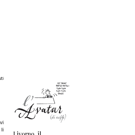
ti
vi
li
Livorno, il
L’uscita di scena di
Da