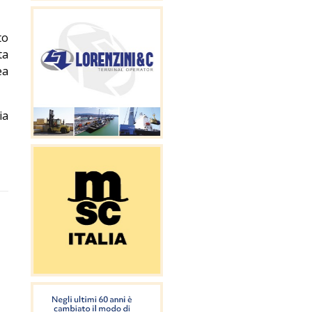
to
ta
ea
ia