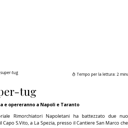
 super-tug
Tempo per la lettura:
2
minu
per-tug
zia e opereranno a Napoli e Taranto
iale Rimorchiatori Napoletani ha battezzato due nuo
il Capo S.Vito, a La Spezia, presso il Cantiere San Marco che 
Addio amico