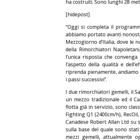
ha costruiti. Sono lunghi 28 metr
[hidepost]
“Oggi si completa il programma
abbiamo portato avanti nonostant
Mezzogiorno d’Italia, dove le 
della Rimorchiatori Napoletan
l’unica risposta che convenga d
l’aspetto della qualità e dell’e
riprenda pienamente, andiamo 
i passi successivi”.
I due rimorchiatori gemelli, il 
un mezzo tradizionale ed il Ca
flotta già in servizio, sono clas
Fighting Q1 (2400cm/h), RecOil
Canadese Robert Allan Ltd su sp
sulla base del quale sono stati
mezzi gemelli, attualmente o