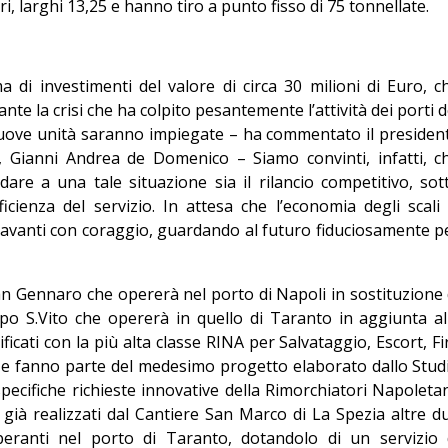
i, larghi 13,25 e hanno tiro a punto fisso di 75 tonnellate.
Giorgio
Editoriale
 di investimenti del valore di circa 30 milioni di Euro, c
e la crisi che ha colpito pesantemente l’attività dei porti d
nuove unità saranno impiegate – ha commentato il presiden
i, Gianni Andrea de Domenico – Siamo convinti, infatti, c
are a una tale situazione sia il rilancio competitivo, sot
fficienza del servizio. In attesa che l’economia degli scali 
avanti con coraggio, guardando al futuro fiduciosamente p
San Gennaro che opererà nel porto di Napoli in sostituzione 
po S.Vito che opererà in quello di Taranto in aggiunta al
sificati con la più alta classe RINA per Salvataggio, Escort, Fi
, e fanno parte del medesimo progetto elaborato dallo Stud
ecifiche richieste innovative della Rimorchiatori Napoletan
 già realizzati dal Cantiere San Marco di La Spezia altre d
peranti nel porto di Taranto, dotandolo di un servizio 