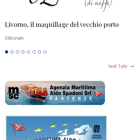
Livorno, il maquillage del vecchio porto
L
s
Editoriale
Ed
Vedi Tutti