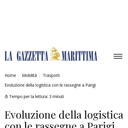
Gestisci opzioni
Gestisci servizi
Gestisci {vendor_count} fornitori
Per saperne di più su questi scopi
Accetta
Nega
Visualizza le preferenze
Salva preferenze
Visualizza le preferenze
Cookie Policy
Privacy Policy
AMBIENTE
Home
Mobilità
Trasporti
Evoluzione della logistica con le rassegne a Parigi
MOBILITÀ
Tempo per la lettura:
3
minuti
INDUSTRIA
Evoluzione della logistica
RICERCA
con le rassegne a Parigi