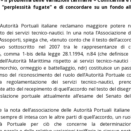
Giorgio
i “perplessità fugate” e di concordare su un fondo al
Editoriale
utorità Portuali italiane reclamano maggiore potere n
to dei servizi tecnico-nautici. In una nota l’Associazione d
i Assoporti, spiega che, «tenuto conto che il testo dell’accor
tivo sottoscritto nel 2007 tra le rappresentanze di c
14, comma 1-bis della legge 28.1.1994, n.84 (che definisce 
ll’Autorità Marittima rispetto ai servizi tecnico-nautici 
imorchio, ormeggio e battellaggio, ndr) costituisce un pas
nso del riconoscimento del ruolo dell’Autorità Portuale c
la regolamentazione dei servizi tecnico-nautici, pren
e atto del recepimento di quell’accordo nel testo del diseg
islazione portuale attualmente all’esame del Senato del
la nota dell’associazione delle Autorità Portuali italiane
sempre di intesa con le altre parti di quell’accordo, un ruo
ità Portuale per ciò che concerne la determinazio
n parola e delle relative variazioni tariffarie in ciascun port