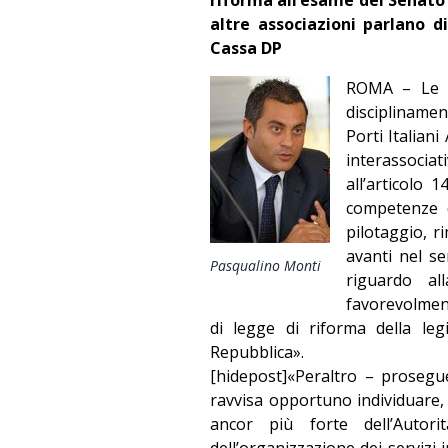
altre associazioni parlano d
Cassa DP
ROMA – Le A
disciplinamen
Porti Italian
interassocia
all’articolo 
competenze de
pilotaggio, r
avanti nel se
Pasqualino Monti
riguardo al
favorevolment
di legge di riforma della leg
Repubblica».
[hidepost]«Peraltro – prosegue 
ravvisa opportuno individuare, 
ancor più forte dell’Autor
dell’organizzazione dei servizi i