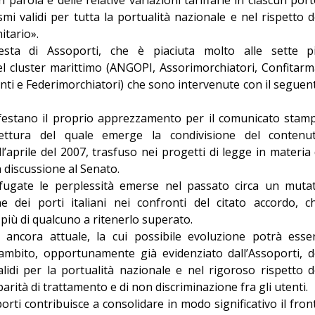
smi validi per tutta la portualità nazionale e nel rispetto d
itario».
sta di Assoporti, che è piaciuta molto alle sette p
el cluster marittimo (ANGOPI, Assorimorchiatori, Confitarm
enti e Federimorchiatori) che sono intervenute con il seguen
nifestano il proprio apprezzamento per il comunicato stam
a lettura del quale emerge la condivisione del contenu
ll’aprile del 2007, trasfuso nei progetti di legge in materia 
 discussione al Senato.
 fugate le perplessità emerse nel passato circa un muta
ne dei porti italiani nei confronti del citato accordo, c
iù di qualcuno a ritenerlo superato.
sa ancora attuale, la cui possibile evoluzione potrà esse
l’ambito, opportunamente già evidenziato dall’Assoporti, d
validi per la portualità nazionale e nel rigoroso rispetto d
parità di trattamento e di non discriminazione fra gli utenti.
rti contribuisce a consolidare in modo significativo il fron