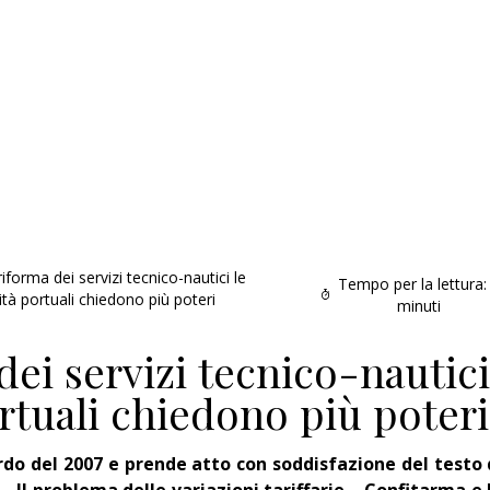
riforma dei servizi tecnico-nautici le
Tempo per la lettura:
ità portuali chiedono più poteri
minuti
dei servizi tecnico-nautici
ortuali chiedono più poteri
ordo del 2007 e prende atto con soddisfazione del testo 
Addio amico
– Il problema delle variazioni tariffarie – Confitarma e 