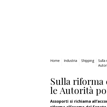
Privacy Policy
Home
Industria
Shipping
Sulla 
Autor
Sulla riforma 
le Autorità p
Assoporti si richiama all’acc
riforma all’esame del Senato 