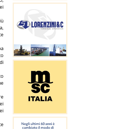
ei
iù
a,
te
pa
to
di
to
he
re
ei
ei
te