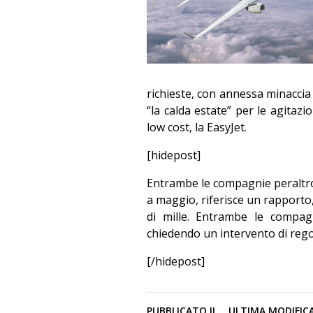
richieste, con annessa minaccia d
“la calda estate” per le agitaz
low cost, la EasyJet.
[hidepost]
Entrambe le compagnie peraltro
a maggio, riferisce un rapporto
di mille. Entrambe le compag
chiedendo un intervento di regol
[/hidepost]
PUBBLICATO IL
ULTIMA MODIFIC