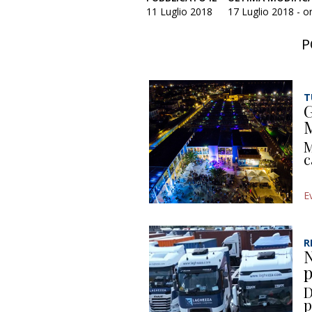
11 Luglio 2018
17 Luglio 2018 - o
P
T
G
M
M
c
E
R
N
p
D
p