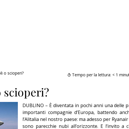
li o scioperi?
Tempo per la lettura:
< 1
minu
o scioperi?
DUBLINO – È diventata in pochi anni una delle p
importanti compagnie d’Europa, battendo anc
l’Alitalia nel nostro paese: ma adesso per Ryanair 
sono parecchie nubi all’orizzonte. E l’invito a c
Addio amico