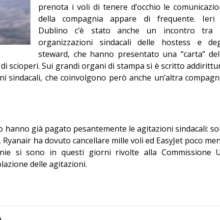
Giorgio
prenota i voli di tenere d’occhio le comunicazio
della compagnia appare di frequente. Ieri
Editoriale
Dublino c’è stato anche un incontro tra 
organizzazioni sindacali delle hostess e deg
steward, che hanno presentato una “carta” del
i scioperi. Sui grandi organi di stampa si è scritto addirittu
ioni sindacali, che coinvolgono però anche un’altra compagn
 hanno già pagato pesantemente le agitazioni sindacali: so
, Ryanair ha dovuto cancellare mille voli ed EasyJet poco me
nie si sono in questi giorni rivolte alla Commissione 
azione delle agitazioni.
A