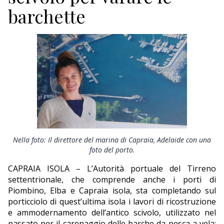
ECONOMIA
barchette
TURISMO
CULTURA
NAUTICA
EDITORIALI
Nella foto: Il direttore del marina di Capraia, Adelaide con una
foto del porto.
CAPRAIA ISOLA – L’Autorità portuale del Tirreno
settentrionale, che comprende anche i porti di
Piombino, Elba e Capraia isola, sta completando sul
porticciolo di quest’ultima isola i lavori di ricostruzione
e ammodernamento dell’antico scivolo, utilizzato nel
passato per il carenaggio delle barche da pesca a vela: