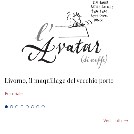
Livorno, il maquillage del vecchio porto
L
s
Editoriale
Ed
Vedi Tutti