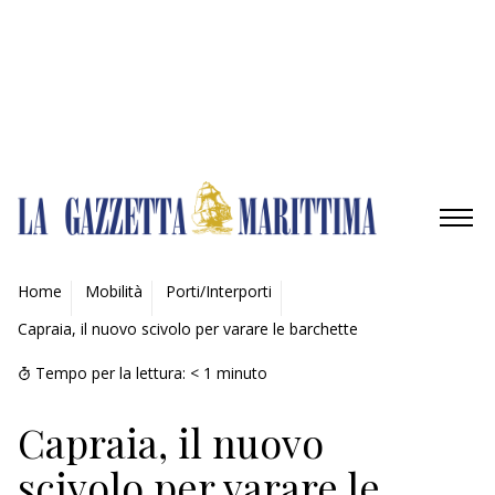
Gestisci opzioni
Gestisci servizi
Gestisci {vendor_count} fornitori
Per saperne di più su questi scopi
Accetta
Nega
Visualizza le preferenze
Salva preferenze
Visualizza le preferenze
Cookie Policy
Privacy Policy
AMBIENTE
Home
Mobilità
Porti/Interporti
Capraia, il nuovo scivolo per varare le barchette
MOBILITÀ
Tempo per la lettura:
< 1
minuto
INDUSTRIA
Capraia, il nuovo
RICERCA
scivolo per varare le