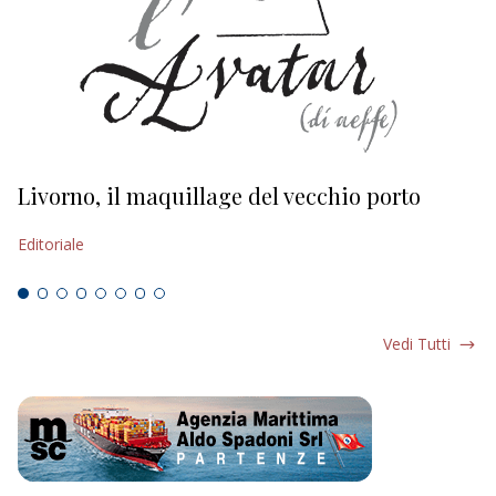
Livorno, il maquillage del vecchio porto
L
s
Editoriale
Ed
Vedi Tutti