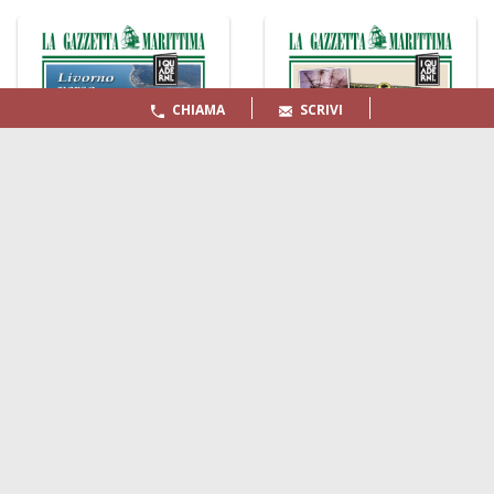
CHIAMA
SCRIVI
LA GAZZETTA MARITTIMA
Indirizzo:
Scali D'Azeglio, 20, 57123 Livorno
Telefono:
0586 893358
Fax:
0586 892324