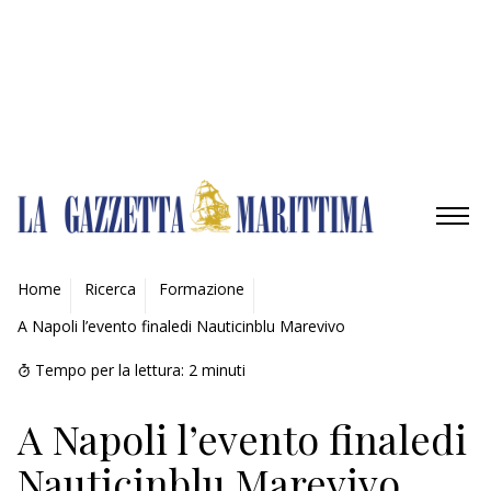
Gestisci opzioni
Gestisci servizi
Gestisci {vendor_count} fornitori
Per saperne di più su questi scopi
Accetta
Nega
Visualizza le preferenze
Salva preferenze
Visualizza le preferenze
Cookie Policy
Privacy Policy
AMBIENTE
Home
Ricerca
Formazione
A Napoli l’evento finaledi Nauticinblu Marevivo
MOBILITÀ
Tempo per la lettura:
2
minuti
INDUSTRIA
A Napoli l’evento finaledi
RICERCA
Nauticinblu Marevivo