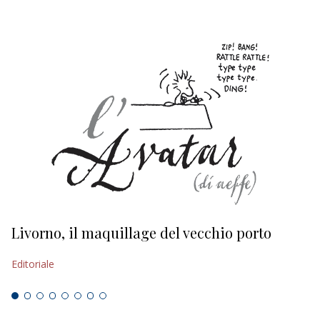
Livorno, il maquillage del vecchio porto
L
s
Editoriale
Ed