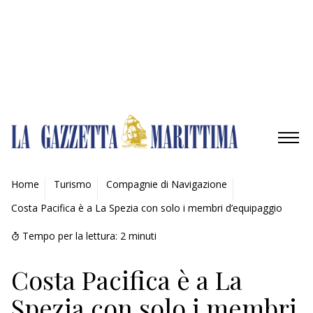
Gestisci opzioni
Gestisci servizi
Gestisci {vendor_count} fornitori
Per saperne di più su questi scopi
Accetta
Nega
Visualizza le preferenze
Salva preferenze
Visualizza le preferenze
Cookie Policy
Privacy Policy
AMBIENTE
Home
Turismo
Compagnie di Navigazione
Costa Pacifica è a La Spezia con solo i membri d’equipaggio
MOBILITÀ
Tempo per la lettura:
2
minuti
INDUSTRIA
Costa Pacifica è a La
RICERCA
Spezia con solo i membri