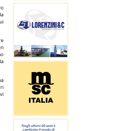
ro
la
ui
re
on
no
la
na
ri
vi