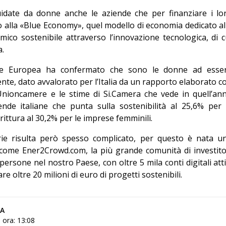
date da donne anche le aziende che per finanziare i lo
no alla «Blue Economy», quel modello di economia dedicato al
ico sostenibile attraverso l’innovazione tecnologica, di c
a.
ne Europea ha confermato che sono le donne ad esse
te, dato avvalorato per l’Italia da un rapporto elaborato c
Unioncamere e le stime di Si.Camera che vede in quell’an
nde italiane che punta sulla sostenibilità al 25,6% per 
rittura al 30,2% per le imprese femminili.
iarie risulta però spesso complicato, per questo è nata u
– come Ener2Crowd.com, la più grande comunità di investito
a persone nel nostro Paese, con oltre 5 mila conti digitali atti
e oltre 20 milioni di euro di progetti sostenibili.
CA
 ora: 13:08