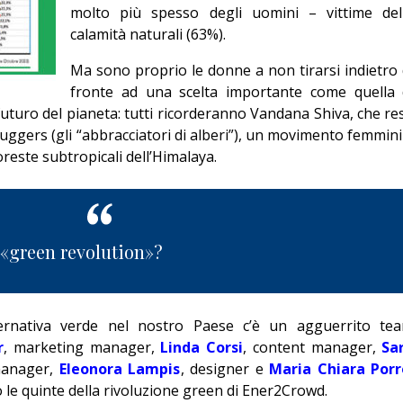
Giorgio
molto più spesso degli uomini – vittime del
calamità naturali (63%).
Editoriale
Ma sono proprio le donne a non tirarsi indietro 
fronte ad una scelta importante come quella 
 futuro del pianeta: tutti ricorderanno Vandana Shiva, che re
 huggers (gli “abbracciatori di alberi”), un movimento femmini
reste subtropicali dell’Himalaya.
a «green revolution»?
ernativa verde nel nostro Paese c’è un agguerrito te
r
, marketing manager,
Linda Corsi
, content manager,
Sa
manager,
Eleonora Lampis
, designer e
Maria Chiara Porr
ro le quinte della rivoluzione green di Ener2Crowd.