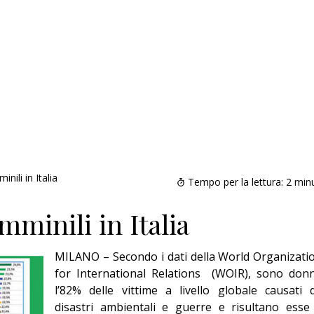
nili in Italia
Tempo per la lettura:
2
minu
minili in Italia
MILANO – Secondo i dati della World Organizati
for International Relations
(WOIR), sono don
l’82% delle vittime a livello globale causati 
disastri ambientali e guerre e risultano esse
Addio amico