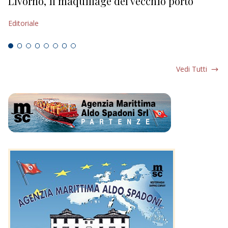
Livorno, il maquillage del vecchio porto
L
s
Editoriale
Ed
Vedi Tutti