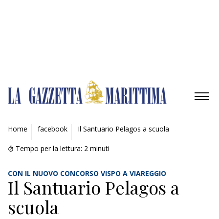
Gestisci opzioni
Gestisci servizi
Gestisci {vendor_count} fornitori
Per saperne di più su questi scopi
Accetta
Nega
Visualizza le preferenze
Salva preferenze
Visualizza le preferenze
Cookie Policy
Privacy Policy
AMBIENTE
Home
facebook
Il Santuario Pelagos a scuola
MOBILITÀ
Tempo per la lettura:
2
minuti
INDUSTRIA
CON IL NUOVO CONCORSO VISPO A VIAREGGIO
Il Santuario Pelagos a
RICERCA
scuola