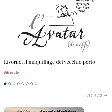
Livorno, il maquillage del vecchio porto
L
s
Editoriale
Ed
Vedi Tutti