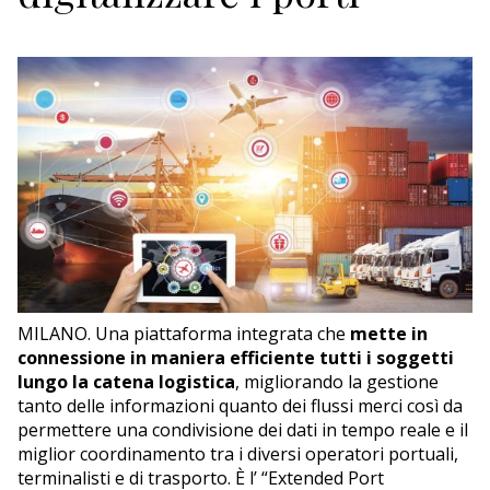
ECONOMIA
TURISMO
CULTURA
NAUTICA
EDITORIALI
MILANO. Una piattaforma integrata che
mette in
connessione in maniera efficiente tutti i soggetti
lungo la catena logistica
, migliorando la gestione
tanto delle informazioni quanto dei flussi merci così da
permettere una condivisione dei dati in tempo reale e il
miglior coordinamento tra i diversi operatori portuali,
terminalisti e di trasporto. È l’ “Extended Port