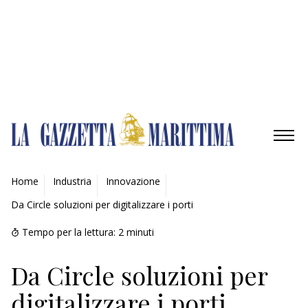
Gestisci opzioni
Gestisci servizi
Gestisci {vendor_count} fornitori
Per saperne di più su questi scopi
Accetta
Nega
Visualizza le preferenze
Salva preferenze
Visualizza le preferenze
Cookie Policy
Privacy Policy
AMBIENTE
Home
Industria
Innovazione
Da Circle soluzioni per digitalizzare i porti
MOBILITÀ
Tempo per la lettura:
2
minuti
INDUSTRIA
Da Circle soluzioni per
RICERCA
digitalizzare i porti