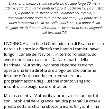
Livorno. In mezzo c’è una piccola via d’acqua larga 30 metri
attraversata da quattro ponti nel giro di pochi metri. Da sinistra:
1) il ponte della strada verso Calambrone-Tirrenia, e
immediatamente accanto le “porte vinciane”; 2) il ponte della
linea ferroviaria che arriva sulle banchine; 3) il ponte di via
Mogadiscio; 4) il ponte del viadotto che porta al varco doganale
del terminal Tdt
LIVORNO. Alla fin fine la Confindustria di Pisa ha messo
nero su bianco le difficoltà che hanno i cantieri navali
lungo il Canale dei Navicelli, in territorio pisano, ad
avere uno sbocco a mare. Dall’altra parte della
barricata, l’Authority livornese risponde: teniamo
aperta una linea diretta di dialogo perché parlarne
insieme è l’unico modo per condividere una
programmazione degli usi che intanto vengano
incontro alle esigenze di entrambi.
Ma cosa c’entra l’Authority labronica (e il suo porto)
con i problemi della grande nautica pisana? La cosa è
presto detta: si chiama sbocco a mare. Gli yacht – ma