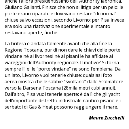
anche l’allora presidentissimo dell’’Authority labronica,
Giuliano Gallanti. Finisce che non si litiga per un pelo: le
porte erano riparate e dovevano restare “di norma”
chiuse salvo eccezioni, secondo Livorno; per Pisa invece
era solo una riattivazione sperimentale e intanto
restavano aperte, finché…
La tiritera è andata talmente avanti che alla fine la
Regione Toscana, pur di non dare le chiavi delle porte
vinciane né ai livornesi né ai pisani le ha affidate ai
viareggini dell’Authority regionale. Il motivo? Si torna
sempre lì, e le “porte vinciane” ne sono l’emblema. Da
un lato, Livorno vuol tenerle chiuse: qualsiasi foto
aerea mostra che le sabbie “svoltano” dallo Scolmatore
verso la Darsena Toscana (28mila metri cubi annui).
Dall’altro, Pisa vuol tenerle aperte: è da lì che gli yacht
dell’importante distretto industriale nautico pisano e i
serbatoi di Gas & Heat possono raggiungere il mare.
Mauro Zucchelli