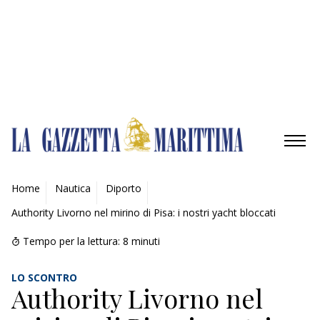
Gestisci opzioni
Gestisci servizi
Gestisci {vendor_count} fornitori
Per saperne di più su questi scopi
Accetta
Nega
Visualizza le preferenze
Salva preferenze
Visualizza le preferenze
Cookie Policy
Privacy Policy
AMBIENTE
Home
Nautica
Diporto
Authority Livorno nel mirino di Pisa: i nostri yacht bloccati
MOBILITÀ
Tempo per la lettura:
8
minuti
INDUSTRIA
LO SCONTRO
RICERCA
Authority Livorno nel