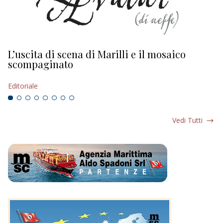
L’uscita di scena di Marilli e il mosaico
D
scompaginato
Ed
Editoriale
Vedi Tutti