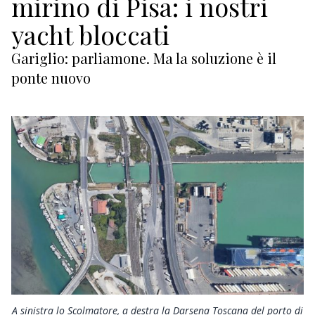
mirino di Pisa: i nostri
ECONOMIA
yacht bloccati
TURISMO
Gariglio: parliamone. Ma la soluzione è il
CULTURA
ponte nuovo
NAUTICA
EDITORIALI
A sinistra lo Scolmatore, a destra la Darsena Toscana del porto di