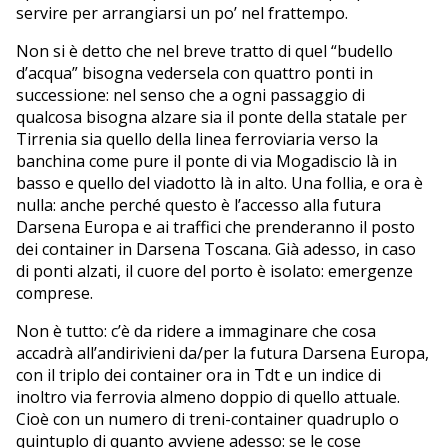
servire per arrangiarsi un po’ nel frattempo.
Non si è detto che nel breve tratto di quel “budello
d’acqua” bisogna vedersela con quattro ponti in
successione: nel senso che a ogni passaggio di
qualcosa bisogna alzare sia il ponte della statale per
Tirrenia sia quello della linea ferroviaria verso la
banchina come pure il ponte di via Mogadiscio là in
basso e quello del viadotto là in alto. Una follia, e ora è
nulla: anche perché questo è l’accesso alla futura
Darsena Europa e ai traffici che prenderanno il posto
dei container in Darsena Toscana. Già adesso, in caso
di ponti alzati, il cuore del porto è isolato: emergenze
comprese.
Non è tutto: c’è da ridere a immaginare che cosa
accadrà all’andirivieni da/per la futura Darsena Europa,
con il triplo dei container ora in Tdt e un indice di
inoltro via ferrovia almeno doppio di quello attuale.
Cioè con un numero di treni-container quadruplo o
quintuplo di quanto avviene adesso: se le cose