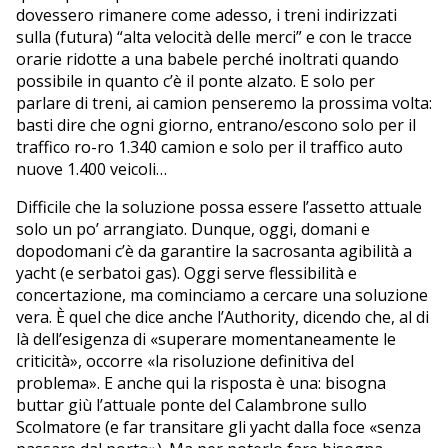
dovessero rimanere come adesso, i treni indirizzati
sulla (futura) “alta velocità delle merci” e con le tracce
orarie ridotte a una babele perché inoltrati quando
possibile in quanto c’è il ponte alzato. E solo per
parlare di treni, ai camion penseremo la prossima volta:
basti dire che ogni giorno, entrano/escono solo per il
traffico ro-ro 1.340 camion e solo per il traffico auto
nuove 1.400 veicoli…
Difficile che la soluzione possa essere l’assetto attuale
solo un po’ arrangiato. Dunque, oggi, domani e
dopodomani c’è da garantire la sacrosanta agibilità a
yacht (e serbatoi gas). Oggi serve flessibilità e
concertazione, ma cominciamo a cercare una soluzione
vera. È quel che dice anche l’Authority, dicendo che, al di
là dell’esigenza di «superare momentaneamente le
criticità», occorre «la risoluzione definitiva del
problema». E anche qui la risposta è una: bisogna
buttar giù l’attuale ponte del Calambrone sullo
Scolmatore (e far transitare gli yacht dalla foce «senza