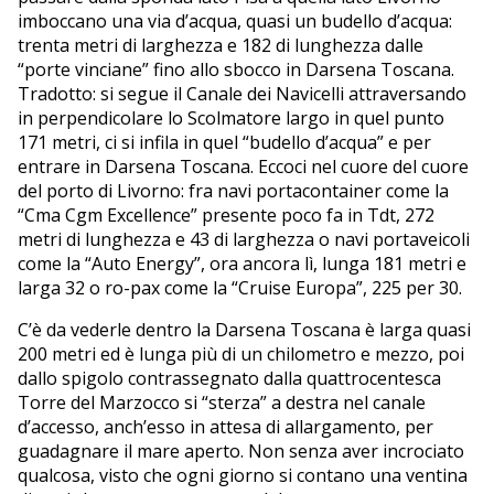
imboccano una via d’acqua, quasi un budello d’acqua:
trenta metri di larghezza e 182 di lunghezza dalle
“porte vinciane” fino allo sbocco in Darsena Toscana.
Tradotto: si segue il Canale dei Navicelli attraversando
in perpendicolare lo Scolmatore largo in quel punto
171 metri, ci si infila in quel “budello d’acqua” e per
entrare in Darsena Toscana. Eccoci nel cuore del cuore
del porto di Livorno: fra navi portacontainer come la
“Cma Cgm Excellence” presente poco fa in Tdt, 272
metri di lunghezza e 43 di larghezza o navi portaveicoli
come la “Auto Energy”, ora ancora lì, lunga 181 metri e
larga 32 o ro-pax come la “Cruise Europa”, 225 per 30.
C’è da vederle dentro la Darsena Toscana è larga quasi
200 metri ed è lunga più di un chilometro e mezzo, poi
dallo spigolo contrassegnato dalla quattrocentesca
Torre del Marzocco si “sterza” a destra nel canale
d’accesso, anch’esso in attesa di allargamento, per
guadagnare il mare aperto. Non senza aver incrociato
qualcosa, visto che ogni giorno si contano una ventina