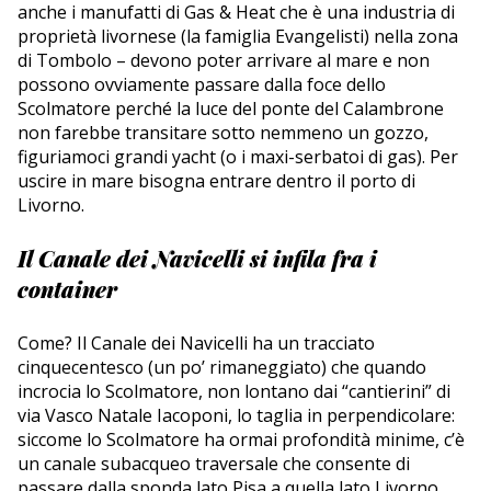
anche i manufatti di Gas & Heat che è una industria di
proprietà livornese (la famiglia Evangelisti) nella zona
di Tombolo – devono poter arrivare al mare e non
possono ovviamente passare dalla foce dello
Scolmatore perché la luce del ponte del Calambrone
non farebbe transitare sotto nemmeno un gozzo,
figuriamoci grandi yacht (o i maxi-serbatoi di gas). Per
uscire in mare bisogna entrare dentro il porto di
Livorno.
Il Canale dei Navicelli si infila fra i
container
Come? Il Canale dei Navicelli ha un tracciato
cinquecentesco (un po’ rimaneggiato) che quando
incrocia lo Scolmatore, non lontano dai “cantierini” di
via Vasco Natale Iacoponi, lo taglia in perpendicolare:
siccome lo Scolmatore ha ormai profondità minime, c’è
un canale subacqueo traversale che consente di
passare dalla sponda lato Pisa a quella lato Livorno