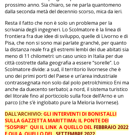
prossimo anno. Sia chiaro, se ne parla quantomeno
dalla seconda metà del decennio scorso, mica da ieri.
Resta il fatto che non è solo un problema per la
scrivania degli ingegneri. Lo Scolmatore è la linea di
frontiera fra due idee di sviluppo, quelle di Livorno e di
Pisa, che non si sono mai parlate granché, per quanto
la distanza reale fra gli estremi lembi dei due abitati sia
meno di 11 chilometri: un caso unico in Italia per due
città costrette dalla geografia a essere “sorelle”. Lo
Scolmatore divide: a sud, il territorio livornese che è
uno dei primi porti del Paese e un’area industriale
contrassegnata non solo dal polo petrolchimico Eni ma
anche da duecento serbatoi; a nord, il sistema turistico
del litorale fino al porticciolo sulla foce dell’Arno e un
parco (che s’è inglobato pure la Meloria livornese).
DALL’ARCHIVIO:
GLI INTERVENTI DI BONISTALLI
SULLA GAZZETTA MARITTIMA: IL PONTE DEI
“SOSPIRI”
QUI IL LINK A QUELLO DEL
FEBBRAIO 2022
E QUI A QUELLO DEL
SETTEMBRE 2022