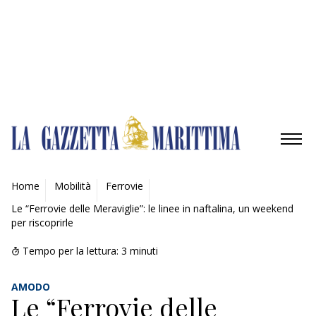
Gestisci opzioni
Gestisci servizi
Gestisci {vendor_count} fornitori
Per saperne di più su questi scopi
Accetta
Nega
Visualizza le preferenze
Salva preferenze
Visualizza le preferenze
Cookie Policy
Privacy Policy
AMBIENTE
Home
Mobilità
Ferrovie
Le “Ferrovie delle Meraviglie”: le linee in naftalina, un weekend
MOBILITÀ
per riscoprirle
INDUSTRIA
Tempo per la lettura:
3
minuti
RICERCA
AMODO
Le “Ferrovie delle