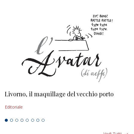
Livorno, il maquillage del vecchio porto
L
s
Editoriale
Ed
Vedi Tutti