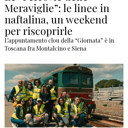
ECONOMIA
Meraviglie”: le linee in
TURISMO
naftalina, un weekend
per riscoprirle
CROCIERE / TRAGHETTI
L’appuntamento clou della “Giornata” è in
COMPAGNIE DI NAVIGAZIONE
Toscana fra Montalcino e Siena
SPORT
VACANZE
CULTURA
NAUTICA
EDITORIALI