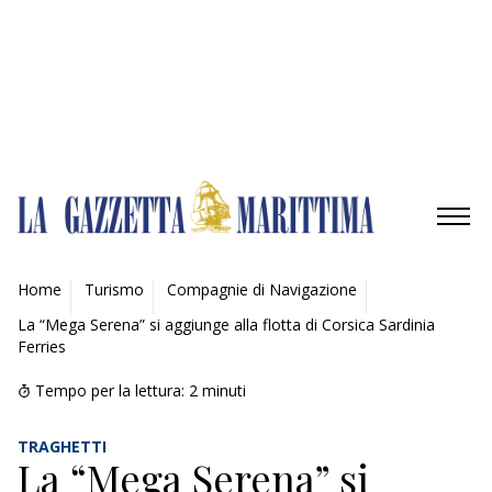
Gestisci opzioni
Gestisci servizi
Gestisci {vendor_count} fornitori
Per saperne di più su questi scopi
Accetta
Nega
Visualizza le preferenze
Salva preferenze
Visualizza le preferenze
Cookie Policy
Privacy Policy
AMBIENTE
Home
Turismo
Compagnie di Navigazione
La “Mega Serena” si aggiunge alla flotta di Corsica Sardinia
MOBILITÀ
Ferries
INDUSTRIA
Tempo per la lettura:
2
minuti
RICERCA
TRAGHETTI
La “Mega Serena” si