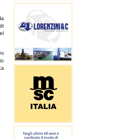
da
di
el
ni
io
ta