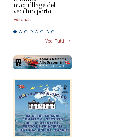
maquillage del
Marilli e il mosaico
gu
vecchio porto
scompaginato
Edi
Editoriale
Editoriale
Vedi Tutti