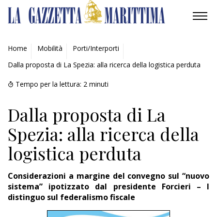
AMBIENTE
Home
Mobilità
Porti/Interporti
Dalla proposta di La Spezia: alla ricerca della logistica perduta
MOBILITÀ
Tempo per la lettura:
2
minuti
INDUSTRIA
Dalla proposta di La
RICERCA
Spezia: alla ricerca della
ECONOMIA
logistica perduta
TURISMO
Considerazioni a margine del convegno sul “nuovo
CULTURA
sistema” ipotizzato dal presidente Forcieri – I
distinguo sul federalismo fiscale
NAUTICA