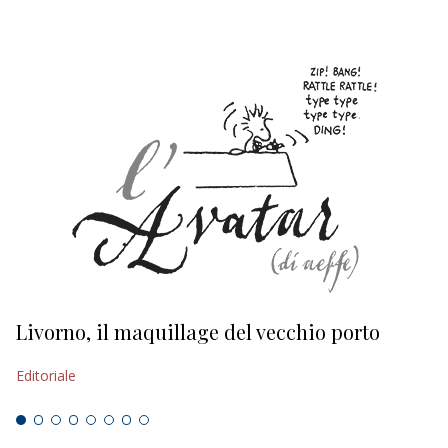
Livorno, il maquillage del vecchio porto
L
s
Editoriale
Ed