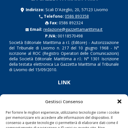
Indirizzo:
Scali D'Azeglio, 20, 57123 Livorno
Telefono:
0586 893358
Fax:
0586 892324
Email:
redazione@gazzettamarittima.it
P.IVA:
00118570498
Società Editoriale Marittima a r.l. (Editore) - Autorizzazione
del Tribunale di Livorno n. 217 del 10 giugno 1968 - N°
iscrizione al ROC (Registro Operatori delle Comunicazioni)
della Società Editoriale Marittima a r.l.: N° 1301 Iscrizione
della testata elettronica La Gazzetta Marittima al Tribunale
di Livorno del 15/09/2010.
LINK
Shipping
Gestisci Consenso
Porti/Interporti
Per fornire le migliori esperienze, utilizziamo tecnologie come i cookie
Trasporti
per memorizzare e/o accedere alle informazioni del dispositivo. Il
Varie
consenso a queste tecnologie ci permetterà di elaborare dati come il
comportamento di navigazione o ID unici su questo sito. Non