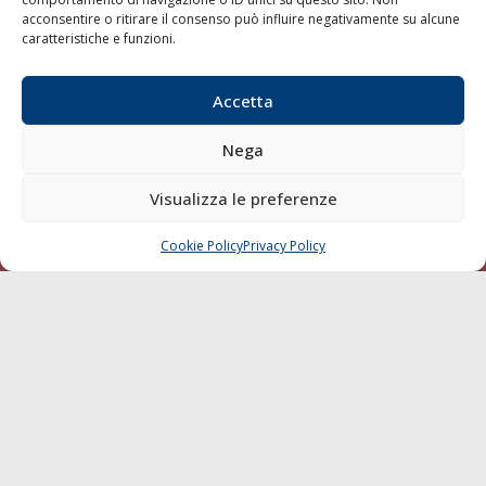
Sostenibilità
acconsentire o ritirare il consenso può influire negativamente su alcune
caratteristiche e funzioni.
Compagnie di Navigazione
Blue economy
Accetta
Diporto
Chi siamo
Nega
Contatti
Visualizza le preferenze
SEGUI
Cookie Policy
Privacy Policy
CHIAMA
SCRIVI
© 1968 - 2026 Tutti i diritti sono riservati
Cookie Policy
Privacy Policy
Mappa del sito