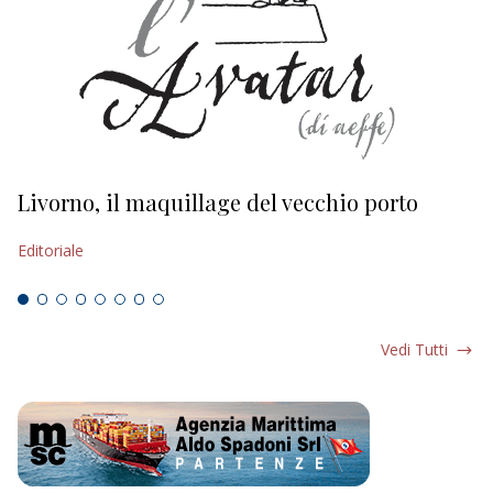
Livorno, il maquillage del vecchio porto
L
s
Editoriale
Ed
Vedi Tutti