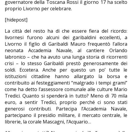
governatore della Toscana Rossi il giorno 17 ha scelto
proprio Livorno per celebrare.
EDITORIALI
[hidepost]
La città del resto ha di che essere fiera del ricordo:
livornesi furono alcuni dei garibaldini eccellenti, a
Livorno il figlio di Garibaldi Mauro frequentò l’allora
neonata Accademia Navale, al cantiere Orlando
labronico – che ha avuto una lunga storia di ricorrenti
crisi – lo stesso Garibaldi prestò generosamente dei
soldi. Eccetera. Anche per questo un po’ tutte le
istituzioni cittadine hanno allargato la borsa e
contribuito ai festeggiamenti “malgrado i tempi grami”
come ha detto l’assessore comunale alle culture Mario
Tredici. Quanto si spenderà in tutto? Meno di 70 mila
euro, a sentir Tredici, proprio perché ci sono stati
generosi contributi. Partecipa l’Accademia Navale,
partecipano il presidio militare, il mercato centrale, le
librerie, la corale Mascagni, l’Acquario…