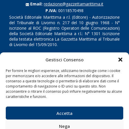
Email:
redazione@gazzettamarittima.it
P.IVA:
00118570498
Società Editoriale Marittima a r.l. (Editore) - Autorizzazione
del Tribunale di Livorno n. 217 del 10 giugno 1968 - N°
iscrizione al ROC (Registro Operatori delle Comunicazioni)
della Società Editoriale Marittima a r.l.: N° 1301 Iscrizione
della testata elettronica La Gazzetta Marittima al Tribunale
di Livorno del 15/09/2010.
LINK
Gestisci Consenso
Per fornire le migliori esperienze, utilizziamo tecnologie come i cookie
Shipping
per memorizzare e/o accedere alle informazioni del dispositivo. Il
Porti/Interporti
consenso a queste tecnologie ci permetterà di elaborare dati come il
comportamento di navigazione o ID unici su questo sito. Non
Trasporti
acconsentire o ritirare il consenso può influire negativamente su alcune
caratteristiche e funzioni.
Varie
Sostenibilità
Accetta
Compagnie di Navigazione
Blue economy
Nega