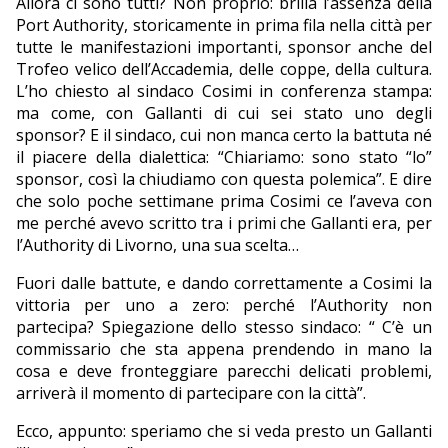
Allora ci sono tutti? Non proprio: brilla l’assenza della
Port Authority, storicamente in prima fila nella città per
tutte le manifestazioni importanti, sponsor anche del
Trofeo velico dell’Accademia, delle coppe, della cultura.
L’ho chiesto al sindaco Cosimi in conferenza stampa:
ma come, con Gallanti di cui sei stato uno degli
sponsor? E il sindaco, cui non manca certo la battuta né
il piacere della dialettica: “Chiariamo: sono stato “lo”
sponsor, così la chiudiamo con questa polemica”. E dire
che solo poche settimane prima Cosimi ce l’aveva con
me perché avevo scritto tra i primi che Gallanti era, per
l’Authority di Livorno, una sua scelta…
Fuori dalle battute, e dando correttamente a Cosimi la
vittoria per uno a zero: perché l’Authority non
partecipa? Spiegazione dello stesso sindaco: “ C’è un
commissario che sta appena prendendo in mano la
cosa e deve fronteggiare parecchi delicati problemi,
arriverà il momento di partecipare con la città”.
Ecco, appunto: speriamo che si veda presto un Gallanti