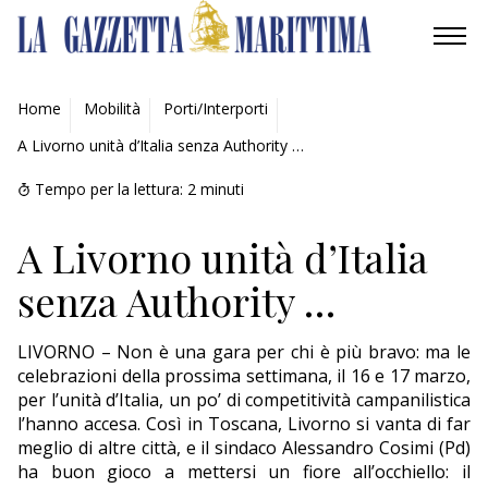
AMBIENTE
Home
Mobilità
Porti/Interporti
A Livorno unità d’Italia senza Authority …
MOBILITÀ
Tempo per la lettura:
2
minuti
INDUSTRIA
A Livorno unità d’Italia
RICERCA
senza Authority …
ECONOMIA
LIVORNO – Non è una gara per chi è più bravo: ma le
TURISMO
celebrazioni della prossima settimana, il 16 e 17 marzo,
per l’unità d’Italia, un po’ di competitività campanilistica
CULTURA
l’hanno accesa. Così in Toscana, Livorno si vanta di far
meglio di altre città, e il sindaco Alessandro Cosimi (Pd)
NAUTICA
ha buon gioco a mettersi un fiore all’occhiello: il