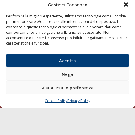
Gestisci Consenso
LINK
Per fornire le migliori esperienze, utilizziamo tecnologie come i cookie
per memorizzare e/o accedere alle informazioni del dispositivo. Il
Shipping
consenso a queste tecnologie ci permetterà di elaborare dati come il
Porti/Interporti
comportamento di navigazione o ID unici su questo sito. Non
acconsentire o ritirare il consenso può influire negativamente su alcune
Trasporti
caratteristiche e funzioni.
Varie
Sostenibilità
Accetta
Compagnie di Navigazione
Nega
Blue economy
Diporto
Visualizza le preferenze
Chi siamo
Cookie Policy
Privacy Policy
CHIAMA
SCRIVI
Contatti
SEGUI