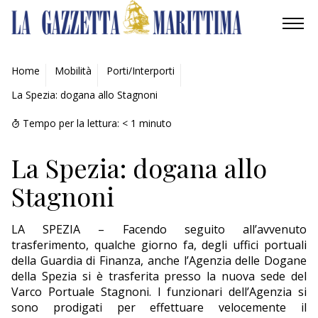
AMBIENTE
Home
Mobilità
Porti/Interporti
La Spezia: dogana allo Stagnoni
MOBILITÀ
Tempo per la lettura:
< 1
minuto
INDUSTRIA
La Spezia: dogana allo
RICERCA
Stagnoni
ECONOMIA
LA SPEZIA – Facendo seguito all’avvenuto
TURISMO
trasferimento, qualche giorno fa, degli uffici portuali
della Guardia di Finanza, anche l’Agenzia delle Dogane
CULTURA
della Spezia si è trasferita presso la nuova sede del
Varco Portuale Stagnoni. I funzionari dell’Agenzia si
NAUTICA
sono prodigati per effettuare velocemente il