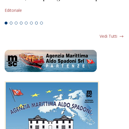
s
Editoriale
Ed
Vedi Tutti