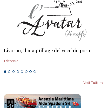
Livorno, il maquillage del vecchio porto
L
s
Editoriale
Ed
Vedi Tutti