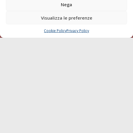
Blue economy
Nega
Diporto
Visualizza le preferenze
Chi siamo
Contatti
Cookie Policy
Privacy Policy
CHIAMA
SCRIVI
SEGUI
© 1968 - 2026 Tutti i diritti sono riservati
Cookie Policy
Privacy Policy
Mappa del sito
born in
MaMaStudiOs