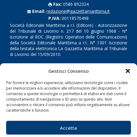
Fax:
0586 892324
Email:
redazione@gazzettamarittima.it
P.IVA:
00118570498
Società Editoriale Marittima a r.l. (Editore) - Autorizzazione
del Tribunale di Livorno n. 217 del 10 giugno 1968 - N°
iscrizione al ROC (Registro Operatori delle Comunicazioni)
della Società Editoriale Marittima a r.l.: N° 1301 Iscrizione
della testata elettronica La Gazzetta Marittima al Tribunale
di Livorno del 15/09/2010.
LINK
Gestisci Consenso
Shipping
Per fornire le migliori esperienze, utilizziamo tecnologie come i cookie
per memorizzare e/o accedere alle informazioni del dispositivo. Il
Porti/Interporti
consenso a queste tecnologie ci permetterà di elaborare dati come il
comportamento di navigazione o ID unici su questo sito. Non
Trasporti
acconsentire o ritirare il consenso può influire negativamente su alcune
Varie
caratteristiche e funzioni.
Sostenibilità
Accetta
Compagnie di Navigazione