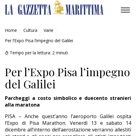
AMBIENTE
Home
Cultura
Varie
Per l’Expo Pisa l’impegno del Galilei
MOBILITÀ
Tempo per la lettura:
2
minuti
INDUSTRIA
Per l’Expo Pisa l’impegno
RICERCA
del Galilei
ECONOMIA
Parcheggi a costo simbolico e duecento stranieri
TURISMO
alla maratona
PISA – Anche quest’anno l’aeroporto Galilei ospita
CULTURA
l’Expo di Pisa Marathon. Venerdì 13 e sabato 14
dicembre all’interno dell’aerostazione verranno allestiti
NAUTICA