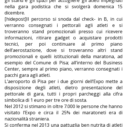
gli stand e gli spazi per accogliere gli atleti impegnati
nella gara podistica che si svolgerà domenica 15
EDITORIALI
dicembre.
[hidepost]Il percorso si snoda dal check- in B, in cui
verranno consegnati i pettorali agli atleti e si
troveranno stand promozionali presso cui ricevere
informazioni, ritirare gadget o acquistare prodotti
tecnici, per poi continuare al primo piano
dell’aerostazione, dove si troveranno altri stand
promozionali e quelli istituzionali della maratona, ad
esempio del Comune di Pisa; all’interno del Business
Center, sempre al primo piano, verranno consegnati i
pacchi gara agli atleti.
L’aeroporto di Pisa per i due giorni dell’Expo mette a
disposizione degli atleti, dietro presentazione del
pettorale di gara, tutti i propri parcheggi alla cifra
simbolica di 1 euro per tre ore di sosta.
Nel 2012 si stimano in oltre 7.000 le persone che hanno
visitato l’Expo e circa il 25% dei maratoneti era di
nazionalità straniera.
Si conferma nel 2013 una pattuglia ben nutrita di atleti